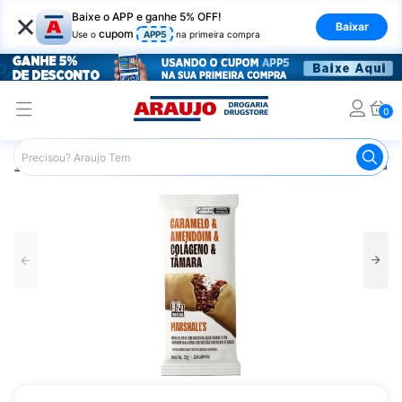
×
Baixe o APP e ganhe 5% OFF!
Baixar
cupom
Use o
APP5
na primeira compra
0
Araujo
Nutrição Saudável
Barrinhas
Barra de Frutas