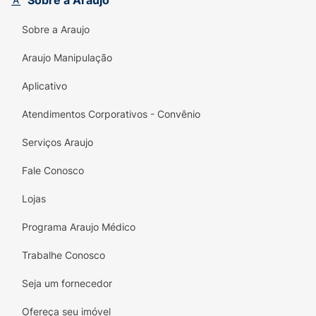
Sobre a Araujo
proteína e adição de colágeno.
Energia Natural: Base de tâmara, garantindo
Sobre a Araujo
fibras e energia duradoura.
Araujo Manipulação
Sabor Premium: Cobertura de caramelo que
Aplicativo
derrete na boca.
Atendimentos Corporativos - Convênio
Serviços Araujo
Fale Conosco
Lojas
Programa Araujo Médico
Trabalhe Conosco
Seja um fornecedor
Ofereça seu imóvel