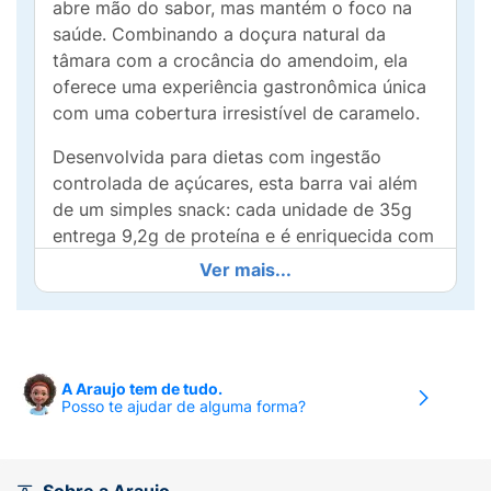
abre mão do sabor, mas mantém o foco na
saúde. Combinando a doçura natural da
tâmara com a crocância do amendoim, ela
oferece uma experiência gastronômica única
com uma cobertura irresistível de caramelo.
Desenvolvida para dietas com ingestão
controlada de açúcares, esta barra vai além
de um simples snack: cada unidade de 35g
entrega 9,2g de proteína e é enriquecida com
colágeno, auxiliando na manutenção da pele e
Ver mais...
articulações enquanto sacia sua fome de
forma nutritiva.
Por que escolher a Barra Marshall's?
A Araujo tem de tudo.
Equilíbrio Nutricional: Apenas 134 calorias
Posso te ajudar de alguma forma?
por porção.
Funcionalidade: Alta concentração de