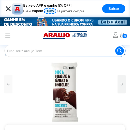
×
Baixe o APP e ganhe 5% OFF!
Baixar
cupom
Use o
APP5
na primeira compra
0
Araujo
Nutrição Saudável
Barrinhas
Barra de Frutas