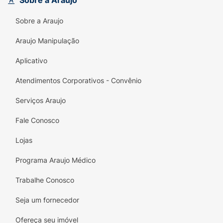
Sobre a Araujo
colágeno de alta qualidade.
Rica em Proteína: 8,6g para auxiliar na sua
Sobre a Araujo
manutenção muscular.
Araujo Manipulação
Baixo Valor Calórico: Apenas 137 kcal por
Aplicativo
barra.
Atendimentos Corporativos - Convênio
Sabor Irresistível: Cobertura sabor
chocolate meio amargo que derrete na
Serviços Araujo
boca.
Fale Conosco
Praticidade: Cabe na bolsa, na mochila ou
no bolso.
Lojas
Programa Araujo Médico
Trabalhe Conosco
Seja um fornecedor
Ofereça seu imóvel