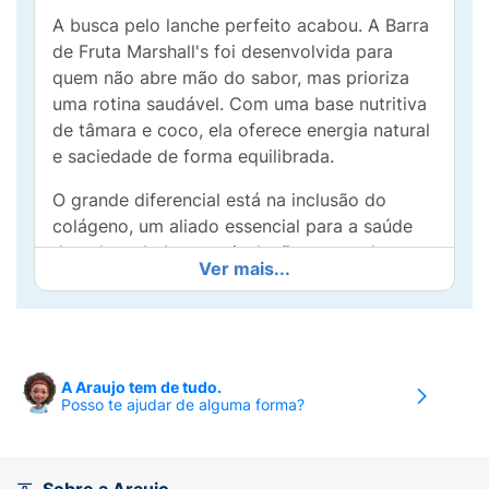
A busca pelo lanche perfeito acabou. A Barra
de Fruta Marshall's foi desenvolvida para
quem não abre mão do sabor, mas prioriza
uma rotina saudável. Com uma base nutritiva
de tâmara e coco, ela oferece energia natural
e saciedade de forma equilibrada.
O grande diferencial está na inclusão do
colágeno, um aliado essencial para a saúde
da pele, cabelos e articulações, somado a
Ver mais...
8,6g de proteína por unidade. Tudo isso com
apenas 137 calorias e em uma embalagem
prática de 35g, ideal para o pós-treino,
lanche da tarde ou para matar a vontade de
doce sem culpa.
A Araujo tem de tudo.
Posso te ajudar de alguma forma?
Por que escolher a Barra Marshall's?
Ingredientes Selecionados: Tâmara, coco e