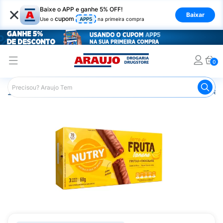
×
Baixe o APP e ganhe 5% OFF!
Baixar
cupom
Use o
APP5
na primeira compra
0
Araujo
Nutrição Saudável
Barrinhas
Barra de Cereal