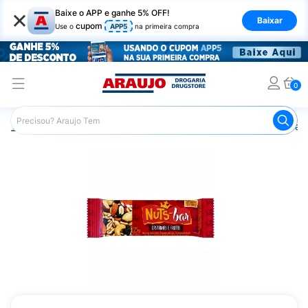
×
Baixe o APP e ganhe 5% OFF!
Baixar
cupom
Use o
APP5
na primeira compra
0
Araujo
Nutrição Saudável
Barrinhas
Barra de Cereal