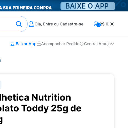
Olá, Entre ou Cadastre-se
R$ 0,00
0
Baixar App
Acompanhar Pedido
Central Araujo
g
hetica Nutrition
lato Toddy 25g de
g