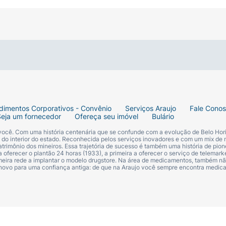
dimentos Corporativos - Convênio
Serviços Araujo
Fale Cono
Seja um fornecedor
Ofereça seu imóvel
Bulário
 você. Com uma história centenária que se confunde com a evolução de Belo Hori
s do interior do estado. Reconhecida pelos serviços inovadores e com um mix de 
trimônio dos mineiros. Essa trajetória de sucesso é também uma história de pion
 oferecer o plantão 24 horas (1933), a primeira a oferecer o serviço de telemarke
primeira rede a implantar o modelo drugstore. Na área de medicamentos, também nã
 novo para uma confiança antiga: de que na Araujo você sempre encontra medi