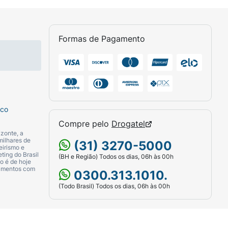
Formas de Pagamento
sco
Compre pelo
Drogatel
zonte, a
milhares de
(31) 3270-5000
eirismo e
ting do Brasil
(BH e Região) Todos os dias, 06h às 00h
o é de hoje
camentos com
0300.313.1010.
(Todo Brasil) Todos os dias, 06h às 00h