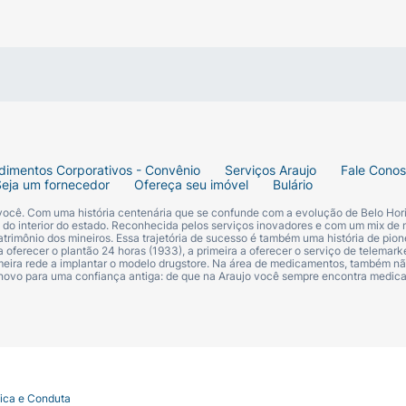
dimentos Corporativos - Convênio
Serviços Araujo
Fale Cono
Seja um fornecedor
Ofereça seu imóvel
Bulário
 você. Com uma história centenária que se confunde com a evolução de Belo Hori
s do interior do estado. Reconhecida pelos serviços inovadores e com um mix de 
trimônio dos mineiros. Essa trajetória de sucesso é também uma história de pion
 oferecer o plantão 24 horas (1933), a primeira a oferecer o serviço de telemarke
primeira rede a implantar o modelo drugstore. Na área de medicamentos, também nã
 novo para uma confiança antiga: de que na Araujo você sempre encontra medi
tica e Conduta