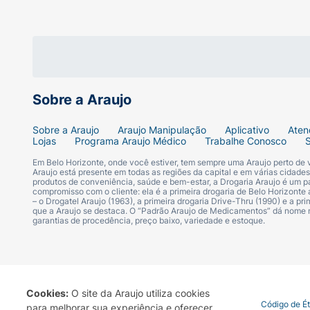
Sobre a Araujo
Sobre a Araujo
Araujo Manipulação
Aplicativo
Aten
Lojas
Programa Araujo Médico
Trabalhe Conosco
Em Belo Horizonte, onde você estiver, tem sempre uma Araujo perto de
Araujo está presente em todas as regiões da capital e em várias cidade
produtos de conveniência, saúde e bem-estar, a Drogaria Araujo é um pa
compromisso com o cliente: ela é a primeira drogaria de Belo Horizonte a
– o Drogatel Araujo (1963), a primeira drogaria Drive-Thru (1990) e a 
que a Araujo se destaca. O “Padrão Araujo de Medicamentos” dá nome
garantias de procedência, preço baixo, variedade e estoque.
Cookies:
O site da Araujo utiliza cookies
Termo de Uso
Portal da Privacidade
Covid-19
Código de É
para melhorar sua experiência e oferecer