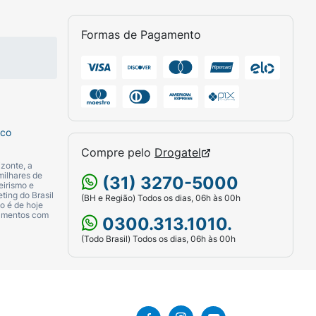
Formas de Pagamento
sco
Compre pelo
Drogatel
zonte, a
milhares de
(31) 3270-5000
eirismo e
ting do Brasil
(BH e Região) Todos os dias, 06h às 00h
o é de hoje
camentos com
0300.313.1010.
(Todo Brasil) Todos os dias, 06h às 00h