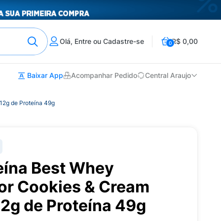
Olá, Entre ou Cadastre-se
R$ 0,00
0
Baixar App
Acompanhar Pedido
Central Araujo
12g de Proteína 49g
teína Best Whey
bor Cookies & Cream
2g de Proteína 49g