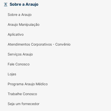
versatilidade permite que você desfrute de
Sobre a Araujo
um shake nutritivo a qualquer hora do dia!
Sobre a Araujo
Araujo Manipulação
Aplicativo
Atendimentos Corporativos - Convênio
Serviços Araujo
Fale Conosco
Lojas
Programa Araujo Médico
Trabalhe Conosco
Seja um fornecedor