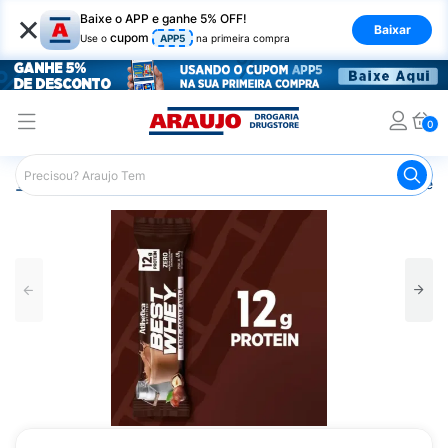
×
Baixe o APP e ganhe 5% OFF!
Baixar
cupom
Use o
APP5
na primeira compra
0
Araujo
Nutrição Saudável
Barrinhas
Barra de Proteín