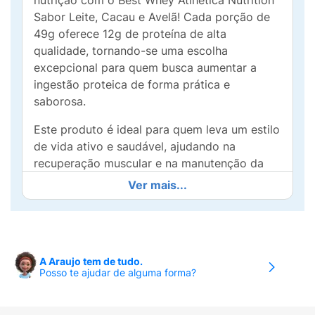
nutrição com o Best Whey Atlhetica Nutrition
Sabor Leite, Cacau e Avelã! Cada porção de
49g oferece 12g de proteína de alta
qualidade, tornando-se uma escolha
excepcional para quem busca aumentar a
ingestão proteica de forma prática e
saborosa.
Este produto é ideal para quem leva um estilo
de vida ativo e saudável, ajudando na
recuperação muscular e na manutenção da
massa magra. O sabor irresistível de leite,
Ver mais...
cacau e avelã proporciona uma experiência
rica e cremosa, transformando cada shake em
um momento de prazer.
Ótimo para ser consumido após o treino,
A Araujo tem de tudo.
Posso te ajudar de alguma forma?
entre as refeições ou como um lanche
saudável, o Best Whey é facilmente misturado
com água, leite ou sua bebida preferida. Sua