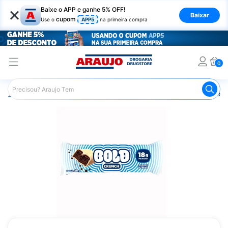
×
Baixe o APP e ganhe 5% OFF!
Baixar
cupom
Use o
APP5
na primeira compra
0
Araujo
Nutrição Saudável
Barrinhas
Barra de Proteín