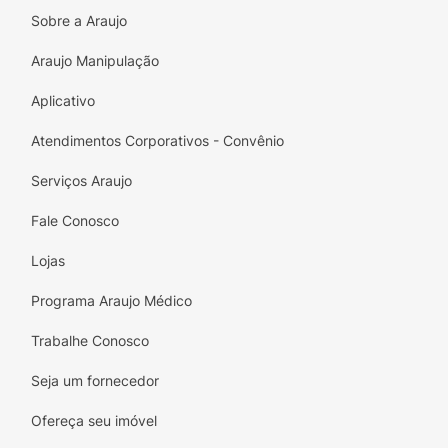
de vida ativo e saudável. Dê um up na sua
Sobre a Araujo
rotina e experimente o sabor envolvente da
Barra Bold Crunch Sabor Cookies & Cream.
Araujo Manipulação
Satisfaça seu desejo por doce de maneira
inteligente e nutritiva!
Aplicativo
Atendimentos Corporativos - Convênio
Serviços Araujo
Fale Conosco
Lojas
Programa Araujo Médico
Trabalhe Conosco
Seja um fornecedor
Ofereça seu imóvel