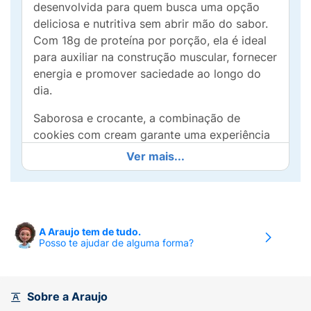
desenvolvida para quem busca uma opção
deliciosa e nutritiva sem abrir mão do sabor.
Com 18g de proteína por porção, ela é ideal
para auxiliar na construção muscular, fornecer
energia e promover saciedade ao longo do
dia.
Saborosa e crocante, a combinação de
cookies com cream garante uma experiência
única a cada mordida, tornando-a a escolha
Ver mais...
perfeita para um lanche entre refeições, um
reforço pós-treino ou até mesmo uma
sobremesa saudável. Sua praticidade permite
que você leve a barra para qualquer lugar,
A Araujo tem de tudo.
seja para o trabalho, academia ou viagens.
Posso te ajudar de alguma forma?
Feita com ingredientes de qualidade, a Barra
Bold Crunch proporciona energia de forma
equilibrada, ajudando você a manter um estilo
Sobre a Araujo