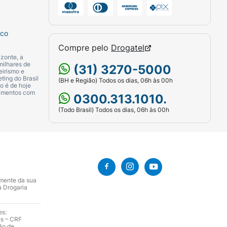
sco
Compre pelo
Drogatel
zonte, a
milhares de
(31) 3270-5000
eirismo e
ting do Brasil
(BH e Região) Todos os dias, 06h às 00h
o é de hoje
camentos com
0300.313.1010.
(Todo Brasil) Todos os dias, 06h às 00h
amente da sua
a Drogaria
es:
es – CRF
ão de