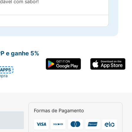
udável com sabor!
PP e ganhe 5%
APP5
mpra
Formas de Pagamento