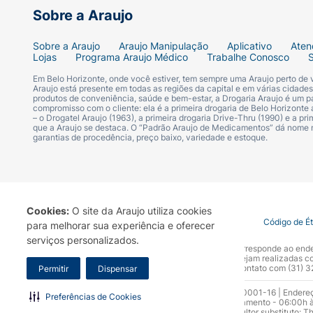
Sobre a Araujo
Sobre a Araujo
Araujo Manipulação
Aplicativo
Aten
Lojas
Programa Araujo Médico
Trabalhe Conosco
Em Belo Horizonte, onde você estiver, tem sempre uma Araujo perto de
Araujo está presente em todas as regiões da capital e em várias cidade
produtos de conveniência, saúde e bem-estar, a Drogaria Araujo é um pa
compromisso com o cliente: ela é a primeira drogaria de Belo Horizonte a
– o Drogatel Araujo (1963), a primeira drogaria Drive-Thru (1990) e a 
que a Araujo se destaca. O “Padrão Araujo de Medicamentos” dá nome
garantias de procedência, preço baixo, variedade e estoque.
Cookies:
O site da Araujo utiliza cookies
Termo de Uso
Portal da Privacidade
Covid-19
Código de É
para melhorar sua experiência e oferecer
serviços personalizados.
A Drogaria Araujo S/A informa que o seu site oficial corresponde ao e
marca. Para sua segurança recomendamos que não sejam realizadas com
Araujo S.A. Em caso de dúvidas, gentileza entrar em contato com (31)
Permitir
Dispensar
Razão Social: Drogaria Araujo S.A | CNPJ: 17.256.512.0001-16 | Endere
Preferências de Cookies
0300.313.1010 e (31) 3270-5000 Horário de funcionamento - 06:00h à
10.965 | Yasmin Silva Alvarenga – CRF 52.584 - Consultor substituto: T