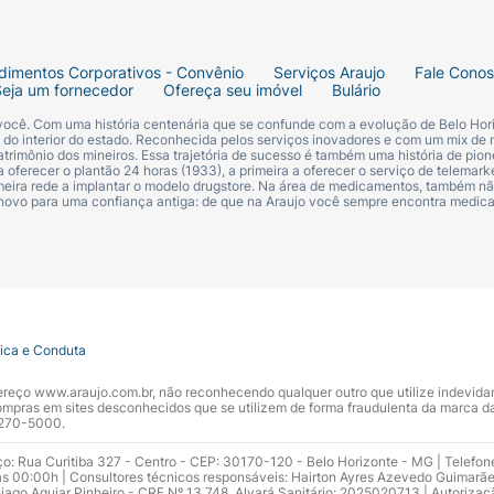
dimentos Corporativos - Convênio
Serviços Araujo
Fale Cono
Seja um fornecedor
Ofereça seu imóvel
Bulário
 você. Com uma história centenária que se confunde com a evolução de Belo Hori
s do interior do estado. Reconhecida pelos serviços inovadores e com um mix de 
trimônio dos mineiros. Essa trajetória de sucesso é também uma história de pion
 oferecer o plantão 24 horas (1933), a primeira a oferecer o serviço de telemarke
primeira rede a implantar o modelo drugstore. Na área de medicamentos, também nã
 novo para uma confiança antiga: de que na Araujo você sempre encontra medi
tica e Conduta
ndereço www.araujo.com.br, não reconhecendo qualquer outro que utilize indevid
pras em sites desconhecidos que se utilizem de forma fraudulenta da marca d
 3270-5000.
ço: Rua Curitiba 327 - Centro - CEP: 30170-120 - Belo Horizonte - MG | Telefon
s 00:00h | Consultores técnicos responsáveis: Hairton Ayres Azevedo Guimarã
hiago Aguiar Pinheiro - CRF Nº 13.748. Alvará Sanitário: 2025020713 | Autorizaç