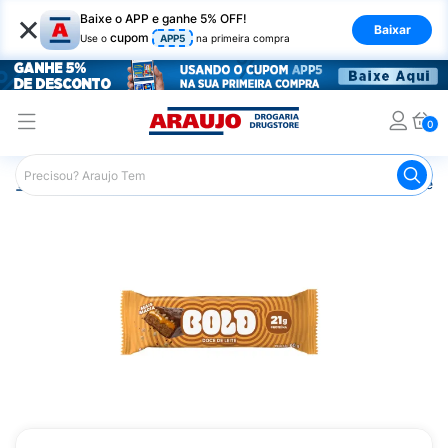
×
Baixe o APP e ganhe 5% OFF!
Baixar
cupom
Use o
APP5
na primeira compra
0
Araujo
Nutrição Saudável
Barrinhas
Barra de Proteín