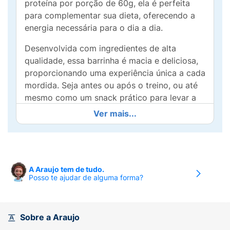
proteína por porção de 60g, ela é perfeita
para complementar sua dieta, oferecendo a
energia necessária para o dia a dia.
Desenvolvida com ingredientes de alta
qualidade, essa barrinha é macia e deliciosa,
proporcionando uma experiência única a cada
mordida. Seja antes ou após o treino, ou até
mesmo como um snack prático para levar a
qualquer lugar, a Barrinha Protein Bold é a
Ver mais...
combinação perfeita de sabor e
funcionalidade.
Aposte em um estilo de vida saudável sem
abrir mão do prazer de um doce. A Barrinha
A Araujo tem de tudo.
Posso te ajudar de alguma forma?
Protein Bold é mais do que um simples
lanche; é a sua aliada na busca por um corpo
forte e bem nutrido. Experimente e descubra
como é fácil se manter saudável com sabor!
Sobre a Araujo