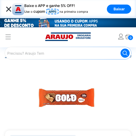
×
Baixe o APP e ganhe 5% OFF!
Baixar
cupom
Use o
APP5
na primeira compra
0
Araujo
Nutrição Saudável
Barrinhas
Barra de Proteín