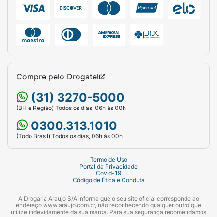
puro como um lanche nos intervalos das
refeições, como uma sobremesa mais leve
após o almoço ou como um reforço de
energia rápido no pré ou pós-treino.
Ficha Técnica:
Compre pelo
Drogatel
Marca:
+Mu (em parceria com Santa
Helena).
(31) 3270-5000
Linha:
Choco Wheyfer.
(BH e Região) Todos os dias, 06h às 00h
0300.313.1010
Produto:
Suplemento Alimentar em Barra de
(Todo Brasil) Todos os dias, 06h às 00h
Proteínas com Paçoca.
Sabor:
Paçoquita (Amendoim e Chocolate).
Termo de Uso
Portal da Privacidade
Covid-19
Peso Líquido:
25 g.
Código de Ética e Conduta
Quantidade de Proteína:
6 g por unidade.
A Drogaria Araujo S/A informa que o seu site oficial corresponde ao
endereço www.araujo.com.br, não reconhecendo qualquer outro que
utilize indevidamente da sua marca. Para sua segurança recomendamos