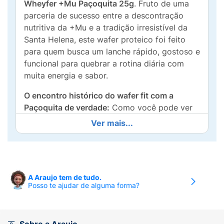
Wheyfer +Mu Paçoquita 25g
. Fruto de uma
parceria de sucesso entre a descontração
nutritiva da +Mu e a tradição irresistível da
Santa Helena, este wafer proteico foi feito
para quem busca um lanche rápido, gostoso e
funcional para quebrar a rotina diária com
muita energia e sabor.
O encontro histórico do wafer fit com a
Paçoquita de verdade:
Como você pode ver
na embalagem superdivertida exibida no
Ver mais...
arquivo
image_7527b3.jpg
, o produto traz os
mascotes icônicos de ambas as marcas
celebrando essa colab exclusiva. Classificado
como um
Suplemento Alimentar em Barra de
A Araujo tem de tudo.
Proteínas com Paçoca
, cada mordida oferece
Posso te ajudar de alguma forma?
camadas finas e crocantes de wafer
intercaladas com um recheio cremoso sabor
amendoim, tudo isso envolto por uma