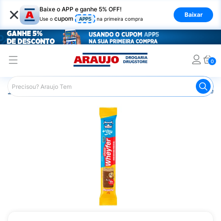
×
Baixe o APP e ganhe 5% OFF!
Baixar
cupom
Use o
APP5
na primeira compra
0
Araujo
Nutrição Saudável
Barrinhas
Barra de Proteín