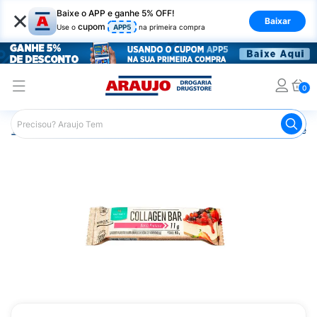
×
Baixe o APP e ganhe 5% OFF!
Baixar
cupom
Use o
APP5
na primeira compra
0
Araujo
Nutrição Saudável
Barrinhas
Barra de Proteín