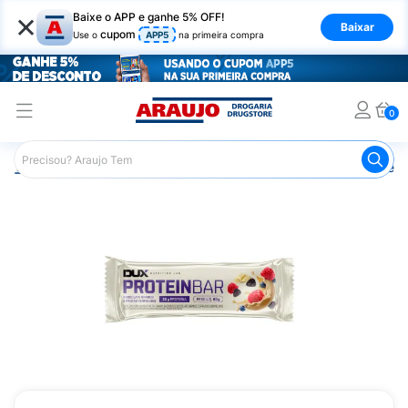
×
Baixe o APP e ganhe 5% OFF!
Baixar
cupom
Use o
APP5
na primeira compra
0
Araujo
Nutrição Saudável
Barrinhas
Barra de Proteín