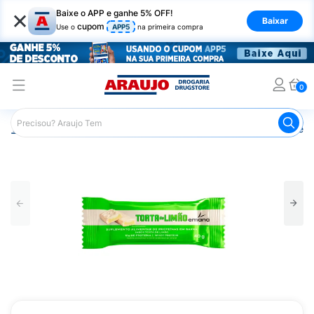
×
Baixe o APP e ganhe 5% OFF!
Baixar
cupom
Use o
APP5
na primeira compra
0
Araujo
Nutrição Saudável
Barrinhas
Barra de Proteín