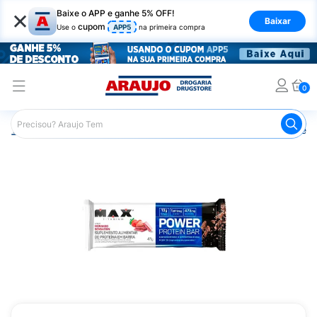
×
Baixe o APP e ganhe 5% OFF!
Baixar
cupom
Use o
APP5
na primeira compra
0
Araujo
Nutrição Saudável
Barrinhas
Barra de Proteín