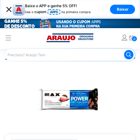
×
Baixe o APP e ganhe 5% OFF!
Baixar
cupom
Use o
APP5
na primeira compra
0
Araujo
Nutrição Saudável
Barrinhas
Barra de Proteín