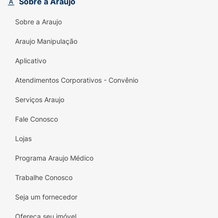
Sobre a Araujo
proporcionando uma experiência de sabor
gourmet
.
Sobre a Araujo
Bacio di Latte:
Parceria com a famosa
Araujo Manipulação
gelateria, garantindo um padrão de sabor e
cremosidade diferenciados.
Aplicativo
Uso Versátil:
Ideal para consumo como
Atendimentos Corporativos - Convênio
lanche prático
no meio do dia, ou para
Serviços Araujo
otimizar o resultado dos seus exercícios no
pré ou pós-treino
.
Fale Conosco
Textura e Qualidade:
Oferece uma textura
Lojas
agradável e cremosa, além de ser um
suplemento de alto valor biológico.
Programa Araujo Médico
Leve o sabor de pistache e a potência da
Trabalhe Conosco
proteína para sua rotina com a
Barra Nutrata
Seja um fornecedor
Bacio di Latte
!
Ofereça seu imóvel