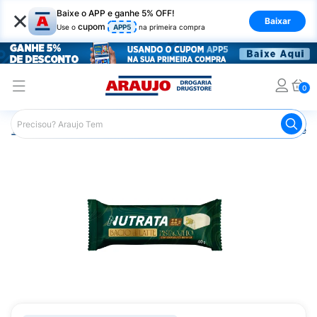
×
Baixe o APP e ganhe 5% OFF!
Baixar
cupom
Use o
APP5
na primeira compra
0
Araujo
Nutrição Saudável
Barrinhas
Barra de Proteín