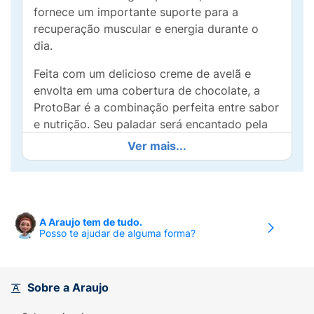
fornece um importante suporte para a
recuperação muscular e energia durante o
dia.
Feita com um delicioso creme de avelã e
envolta em uma cobertura de chocolate, a
ProtoBar é a combinação perfeita entre sabor
e nutrição. Seu paladar será encantado pela
textura macia e o gosto inconfundível da
Ver mais...
avelã, tornando-se a escolha ideal para quem
deseja um lanche prazeroso sem abrir mão da
qualidade nutricional.
Além disso, a barra é uma fonte de fibras,
A Araujo tem de tudo.
Posso te ajudar de alguma forma?
vitaminas e minerais, e é isenta de glúten,
garantindo que possa ser desfrutada por
todos, mesmo por aqueles com restrições
alimentares.
Sobre a Araujo