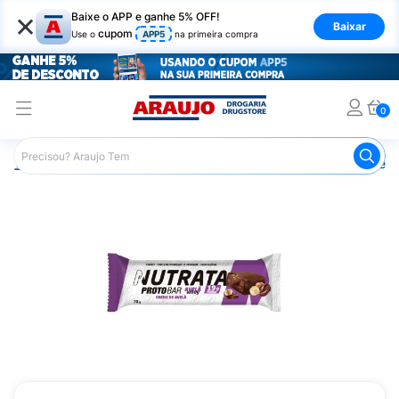
×
Baixe o APP e ganhe 5% OFF!
Baixar
cupom
Use o
APP5
na primeira compra
0
Araujo
Nutrição Saudável
Barrinhas
Barra de Proteín