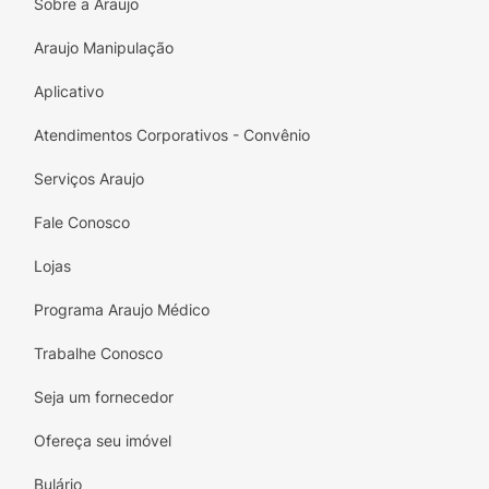
Com 70g de pura satisfação em cada barra,
Sobre a Araujo
você pode levá-la para qualquer lugar — seja
Araujo Manipulação
na academia, no trabalho ou em passeios. Dê
um impulso à sua alimentação e satisfaz sua
Aplicativo
vontade de doce com a Nutrata ProtoBar
Avelã Whey!
Atendimentos Corporativos - Convênio
Serviços Araujo
Fale Conosco
Lojas
Programa Araujo Médico
Trabalhe Conosco
Seja um fornecedor
Ofereça seu imóvel
Bulário