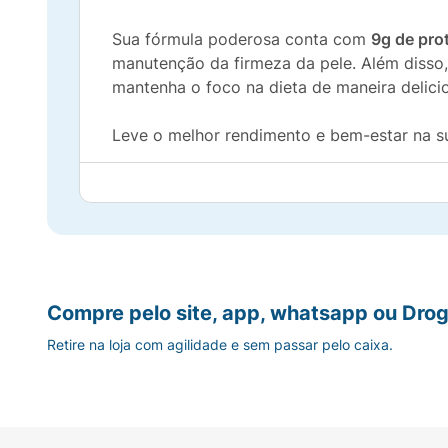
Sua fórmula poderosa conta com
9g de pro
manutenção da firmeza da pele. Além disso
mantenha o foco na dieta de maneira delici
Leve o melhor rendimento e bem-estar na su
Diferenciais do Produto:
Blend de Proteínas de Alta Qualidade:
Con
Sabor Chocolate Dark Premium:
Uma cober
Compre pelo site, app, whatsapp ou Drog
Zero Adição de Açúcares:
Doçura balancea
Retire na loja com agilidade e sem passar pelo caixa.
Nutrição Diária Prática:
Fonte de fibras e