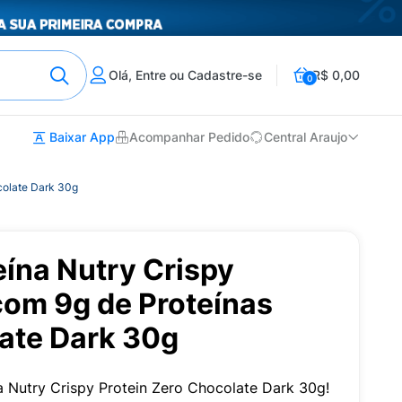
Olá, Entre ou Cadastre-se
R$ 0,00
0
Baixar App
Acompanhar Pedido
Central Araujo
colate Dark 30g
eína Nutry Crispy
com 9g de Proteínas
ate Dark 30g
a Nutry Crispy Protein Zero Chocolate Dark 30g!