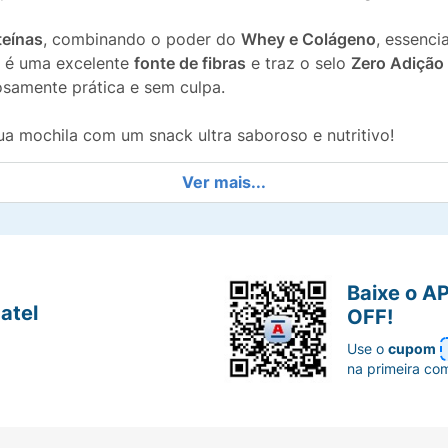
teínas
, combinando o poder do
Whey e Colágeno
, essenci
, é uma excelente
fonte de fibras
e traz o selo
Zero Adição
osamente prática e sem culpa.
a mochila com um snack ultra saboroso e nutritivo!
Ver mais...
tém 9g de proteínas combinando Whey Protein e Colágen
tura e recheio de chocolate meio amargo com textura crisp
Baixe o A
atel
OFF!
da, ideal para dietas de restrição ou controle calórico.
Use o
cupom
na primeira co
m uma embalagem compacta de 30g, perfeita para levar a q