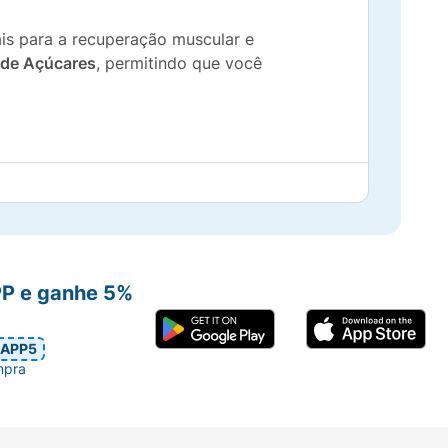
ais para a recuperação muscular e
 de Açúcares
, permitindo que você
o.
y irresistível.
PP e ganhe 5%
APP5
mpra
ualquer lugar.