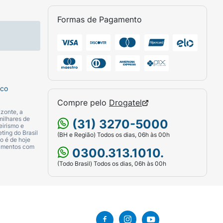
Formas de Pagamento
sco
Compre pelo
Drogatel
zonte, a
milhares de
(31) 3270-5000
eirismo e
ting do Brasil
(BH e Região) Todos os dias, 06h às 00h
o é de hoje
camentos com
0300.313.1010.
(Todo Brasil) Todos os dias, 06h às 00h