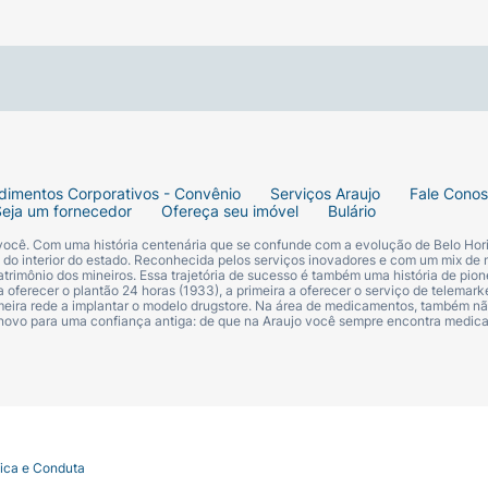
dimentos Corporativos - Convênio
Serviços Araujo
Fale Cono
Seja um fornecedor
Ofereça seu imóvel
Bulário
 você. Com uma história centenária que se confunde com a evolução de Belo Hori
s do interior do estado. Reconhecida pelos serviços inovadores e com um mix de 
trimônio dos mineiros. Essa trajetória de sucesso é também uma história de pion
 oferecer o plantão 24 horas (1933), a primeira a oferecer o serviço de telemarke
primeira rede a implantar o modelo drugstore. Na área de medicamentos, também nã
 novo para uma confiança antiga: de que na Araujo você sempre encontra medi
tica e Conduta