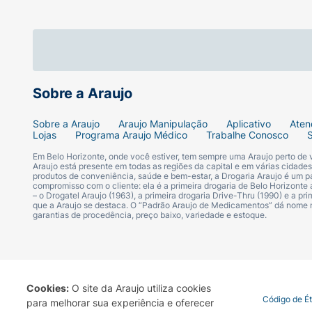
Sobre a Araujo
Sobre a Araujo
Araujo Manipulação
Aplicativo
Aten
Lojas
Programa Araujo Médico
Trabalhe Conosco
Em Belo Horizonte, onde você estiver, tem sempre uma Araujo perto de
Araujo está presente em todas as regiões da capital e em várias cidade
produtos de conveniência, saúde e bem-estar, a Drogaria Araujo é um pa
compromisso com o cliente: ela é a primeira drogaria de Belo Horizonte a
– o Drogatel Araujo (1963), a primeira drogaria Drive-Thru (1990) e a 
que a Araujo se destaca. O “Padrão Araujo de Medicamentos” dá nome
garantias de procedência, preço baixo, variedade e estoque.
Cookies:
O site da Araujo utiliza cookies
Termo de Uso
Portal da Privacidade
Covid-19
Código de É
para melhorar sua experiência e oferecer