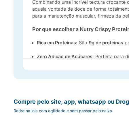
Combinando uma incrível textura crocante c
aquela vontade de doce de forma totalment
para a manutenção muscular, firmeza da pe
Por que escolher a Nutry Crispy Protei
Rica em Proteínas:
São
9g de proteínas
po
Zero Adição de Açúcares:
Perfeita para d
doce.
Fonte de Fibras:
Auxilia no bom funcionam
Praticidade Máxima:
A embalagem de 30g c
Compre pelo site, app, whatsapp ou Drog
Ideal para qualquer momento:
Retire na loja com agilidade e sem passar pelo caixa.
Seja como um
pós-treino rápido
, um lanche
entrega nutrição inteligente com um sabor ir