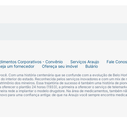
dimentos Corporativos - Convênio
Serviços Araujo
Fale Cono
Seja um fornecedor
Ofereça seu imóvel
Bulário
 você. Com uma história centenária que se confunde com a evolução de Belo Hori
s do interior do estado. Reconhecida pelos serviços inovadores e com um mix de 
trimônio dos mineiros. Essa trajetória de sucesso é também uma história de pion
 oferecer o plantão 24 horas (1933), a primeira a oferecer o serviço de telemarke
primeira rede a implantar o modelo drugstore. Na área de medicamentos, também nã
 novo para uma confiança antiga: de que na Araujo você sempre encontra medi