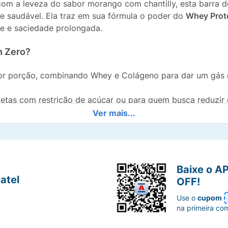
om a leveza do sabor morango com chantilly, esta barra de
e saudável. Ela traz em sua fórmula o poder do
Whey Prot
le e saciedade prolongada.
n Zero?
r porção, combinando Whey e Colágeno para dar um gás no
ietas com restrição de açúcar ou para quem busca reduzir
Ver mais...
ento do organismo e garante energia duradoura.
abe na bolsa, na mochila do treino ou na gaveta do traba
Baixe o A
atel
OFF!
Use o
cupom
 intermediário no trabalho ou para salvar os momentos de 
na primeira co
resistível. Cuidar de você nunca foi tão gostoso!