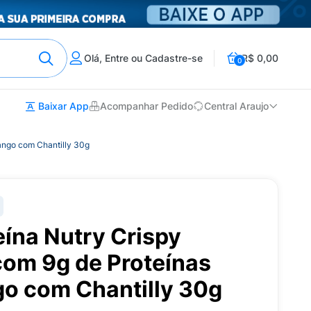
Olá, Entre ou Cadastre-se
R$ 0,00
0
Baixar App
Acompanhar Pedido
Central Araujo
rango com Chantilly 30g
eína Nutry Crispy
com 9g de Proteínas
o com Chantilly 30g