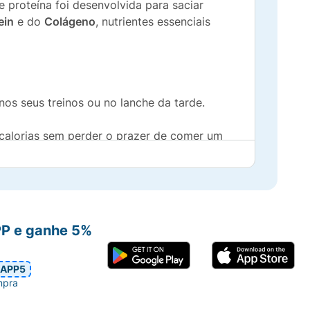
 proteína foi desenvolvida para saciar
ein
e do
Colágeno
, nutrientes essenciais
s seus treinos ou no lanche da tarde.
 calorias sem perder o prazer de comer um
lho.
PP e ganhe 5%
APP5
desejo por um doce, a Nutry Crispy Protein
mpra