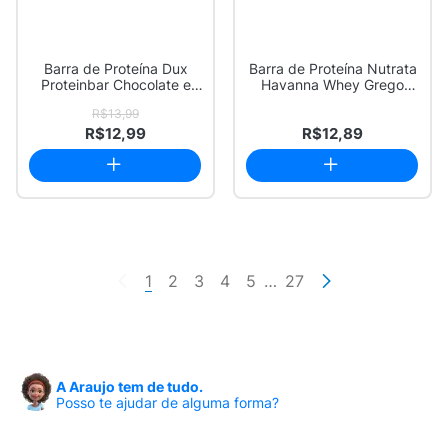
Barra de Proteína Dux
Barra de Proteína Nutrata
Proteinbar Chocolate e
Havanna Whey Grego
Avelã 20g Pr...
Sabor Chocol...
R$13,99
R$12,99
R$12,89
1
2
3
4
5
…
27
A Araujo tem de tudo.
Posso te ajudar de alguma forma?