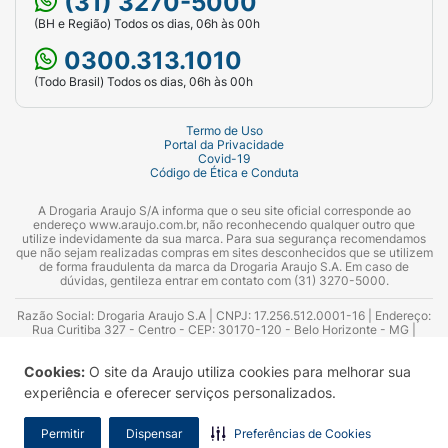
(31) 3270-5000
(BH e Região) Todos os dias, 06h às 00h
0300.313.1010
(Todo Brasil) Todos os dias, 06h às 00h
Termo de Uso
Portal da Privacidade
Covid-19
Código de Ética e Conduta
A Drogaria Araujo S/A informa que o seu site oficial corresponde ao
endereço www.araujo.com.br, não reconhecendo qualquer outro que
utilize indevidamente da sua marca. Para sua segurança recomendamos
que não sejam realizadas compras em sites desconhecidos que se utilizem
de forma fraudulenta da marca da Drogaria Araujo S.A. Em caso de
dúvidas, gentileza entrar em contato com (31) 3270-5000.
Razão Social: Drogaria Araujo S.A | CNPJ: 17.256.512.0001-16 | Endereço:
Rua Curitiba 327 - Centro - CEP: 30170-120 - Belo Horizonte - MG |
Telefones: 0300.313.1010 e (31) 3270-5000 Horário de funcionamento -
06:00h às 00:00h | Consultores técnicos responsáveis: Hairton Ayres
Cookies:
O site da Araujo utiliza cookies para melhorar sua
Azevedo Guimarães – CRF 10.965 | Yasmin Silva Alvarenga – CRF 52.584 -
Consultor substituto: Thiago Aguiar Pinheiro - CRF Nº 13.748. Alvará
experiência e oferecer serviços personalizados.
Sanitário: 2025020713 | Autorização de Funcionamento da Empresa (AFE):
7.16355-1
Permitir
Dispensar
Preferências de Cookies