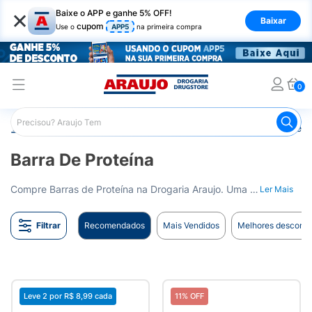
×
Baixe o APP e ganhe 5% OFF!
Baixar
cupom
Use o
APP5
na primeira compra
0
Araujo
Nutrição Saudável
Barrinhas
Barra de Proteín
Barra De Proteína
Compre Barras de Proteína na Drogaria Araujo. Uma opção prática e nutritiva para manter a sua dieta em dia. Entrega para todo o Brasil.
Ler Mais
Filtrar
Recomendados
Mais Vendidos
Melhores desconto
Leve 2 por
R$ 8,99
cada
11% OFF