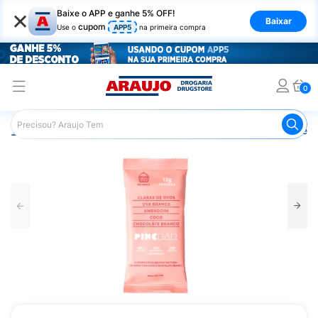
×
Baixe o APP e ganhe 5% OFF!
Baixar
cupom
Use o
APP5
na primeira compra
0
Araujo
Nutrição Saudável
Barrinhas
Barra de Proteín