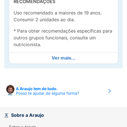
RECOMENDAÇÕES
Uso recomendado a maiores de 19 anos.
Consumir 2 unidades ao dia.
* Para obter recomendações específicas para
outros grupos funcionais, consulte um
nutricionista.
Mantenha em local fresco, seco e protegido
Ver mais...
da luz solar.
A Araujo tem de tudo.
Posso te ajudar de alguma forma?
Sobre a Araujo
Sobre a Araujo