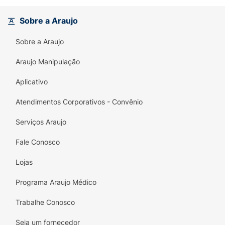
síntese e manutenção muscular.
Sobre a Araujo
Crisp e Cremoso:
Combina a crocância do
crisp
proteico com um delicioso
recheio
Sobre a Araujo
cremoso
sabor Cookies.
Araujo Manipulação
Sabor Clássico:
O sabor de
Cookies
é
familiar e delicioso, tornando o consumo da
Aplicativo
barra um prazer.
Atendimentos Corporativos - Convênio
Praticidade:
Barra de
44g
, perfeita para ser
consumida a qualquer hora e levar na bolsa.
Serviços Araujo
Experimente o sabor de sobremesa com o
Fale Conosco
poder da proteína. Escolha a
Power Protein
Lojas
Crisp Max Titanium
!
Programa Araujo Médico
Trabalhe Conosco
Seja um fornecedor