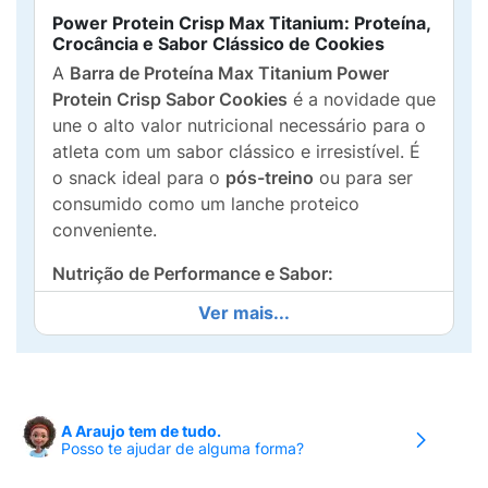
Power Protein Crisp Max Titanium: Proteína,
Crocância e Sabor Clássico de Cookies
A
Barra de Proteína Max Titanium Power
Protein Crisp Sabor Cookies
é a novidade que
une o alto valor nutricional necessário para o
atleta com um sabor clássico e irresistível. É
o snack ideal para o
pós-treino
ou para ser
consumido como um lanche proteico
conveniente.
Nutrição de Performance e Sabor:
Ver mais...
15g de Proteína:
Fornece um excelente
aporte proteico para a
recuperação e
construção muscular
.
Fórmula Completa:
Contém
2.012mg de
A Araujo tem de tudo.
BCAA
(Aminoácidos de Cadeia Ramificada)
Posso te ajudar de alguma forma?
e
Arginina
, aminoácidos essenciais para a