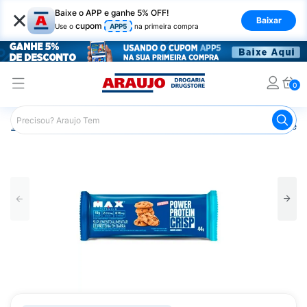
×
Baixe o APP e ganhe 5% OFF!
Baixar
cupom
Use o
APP5
na primeira compra
0
Araujo
Nutrição Saudável
Barrinhas
Barra de Proteín