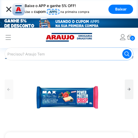
×
Baixe o APP e ganhe 5% OFF!
Baixar
cupom
Use o
APP5
na primeira compra
0
Araujo
Nutrição Saudável
Barrinhas
Barra de Proteín