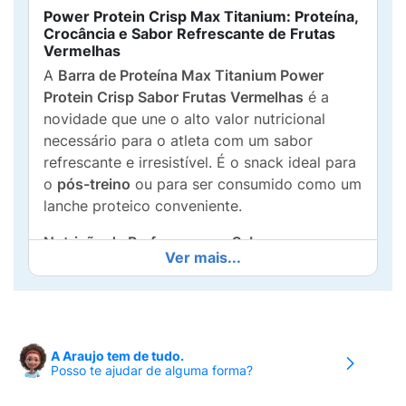
Power Protein Crisp Max Titanium: Proteína,
Crocância e Sabor Refrescante de Frutas
Vermelhas
A
Barra de Proteína Max Titanium Power
Protein Crisp Sabor Frutas Vermelhas
é a
novidade que une o alto valor nutricional
necessário para o atleta com um sabor
refrescante e irresistível. É o snack ideal para
o
pós-treino
ou para ser consumido como um
lanche proteico conveniente.
Nutrição de Performance e Sabor:
Ver mais...
15g de Proteína:
Fornece um excelente
aporte proteico para a
recuperação e
construção muscular
.
A Araujo tem de tudo.
Fórmula Completa:
Contém
2.216mg de
Posso te ajudar de alguma forma?
BCAA
(Aminoácidos de Cadeia Ramificada)
e
Arginina
, aminoácidos essenciais para a