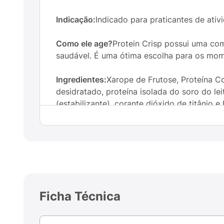
Indicação:
Indicado para praticantes de ativi
Como ele age?
Protein Crisp possui uma com
saudável. É uma ótima escolha para os mome
Ingredientes:
Xarope de Frutose, Proteína C
desidratado, proteína isolada do soro do le
(estabilizante), corante dióxido de titânio e
aromatizante], Cobertura de Chocolate, Prot
Soja(proteína isolada de soja, farinha de arro
Cloreto de Sódio, Mix de Minerais (manganês,
Benzoato de Sódio e Sorbato de Potássio (c
Sabores:
Doce de coco, Trufa de avelã, Tort
Ficha Técnica
Recomendação de uso:
Consumir até 03 unid
Contraindicação:
Crianças, gestantes, idos