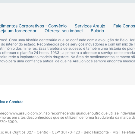
dimentos Corporativos - Convênio
Serviços Araujo
Fale Cono
Seja um fornecedor
Ofereça seu imóvel
Bulário
 você. Com uma história centenária que se confunde com a evolução de Belo Hori
s do interior do estado. Reconhecida pelos serviços inovadores e com um mix de 
trimônio dos mineiros. Essa trajetória de sucesso é também uma história de pion
 oferecer o plantão 24 horas (1933), a primeira a oferecer o serviço de telemarke
primeira rede a implantar o modelo drugstore. Na área de medicamentos, também nã
 novo para uma confiança antiga: de que na Araujo você sempre encontra medi
tica e Conduta
ndereço www.araujo.com.br, não reconhecendo qualquer outro que utilize indevid
pras em sites desconhecidos que se utilizem de forma fraudulenta da marca d
 3270-5000.
ço: Rua Curitiba 327 - Centro - CEP: 30170-120 - Belo Horizonte - MG | Telefon