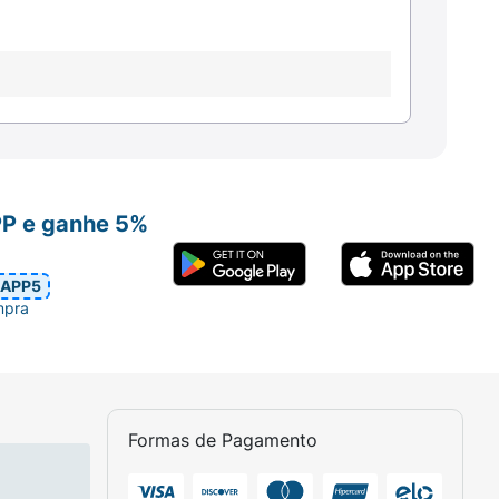
PP e ganhe 5%
APP5
mpra
Formas de Pagamento