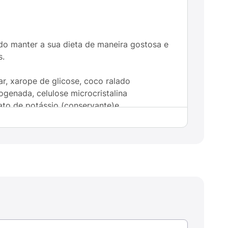
ndo manter a sua dieta de maneira gostosa e
s.
r, xarope de glicose, coco ralado
ogenada, celulose microcristalina
rbato de potássio (conservante)e
mo, Colágeno Hidrolisado, Crispies de
B2, B3, B5, B6, B12, biotina e ácido fólico),
te), Lecitina de Soja (emulsificante),
s de consumir o produto.