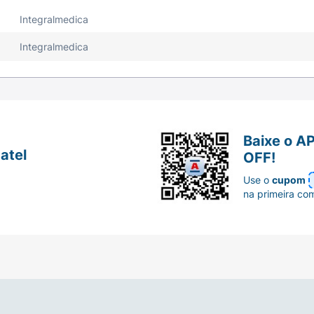
Integralmedica
igo de luz, calor e umidade.
Integralmedica
Baixe o A
atel
OFF!
Use o
cupom
na primeira co