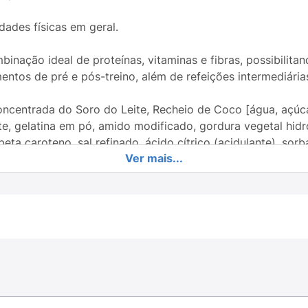
dades físicas em geral.
binação ideal de proteínas, vitaminas e fibras, possibilita
ntos de pré e pós-treino, além de refeições intermediária
oncentrada do Soro do Leite, Recheio de Coco [água, açúca
ite, gelatina em pó, amido modificado, gordura vegetal hidr
 beta caroteno, sal refinado, ácido cítrico (acidulante), so
Ver mais...
eína Isolada de Soja, Frutooligossacarídeo, Óleo de Cárta
z, extrato de malte e sal), Mix de Vitaminas (A, D, E, C, B1, 
 cromo e cobre), Glicerina(umectante), Sorbitol (edulcoran
onservantes) e Aroma Idêntico ao Natural.
a de limão e Romeu e Julieta
ades por dia, ou conforme orientação profissional.
os e portadores de enfermidades: consultar um médico ante