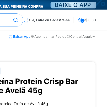
Olá, Entre ou Cadastre-se
R$ 0,00
0
Baixar App
Acompanhar Pedido
Central Araujo
eína Protein Crisp Bar
e Avelã 45g
Proteica Trufa de Avelã 45g