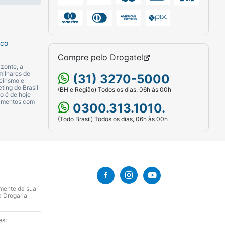
sco
Compre pelo
Drogatel
zonte, a
milhares de
(31) 3270-5000
eirismo e
ting do Brasil
(BH e Região) Todos os dias, 06h às 00h
o é de hoje
camentos com
0300.313.1010.
(Todo Brasil) Todos os dias, 06h às 00h
amente da sua
a Drogaria
es: