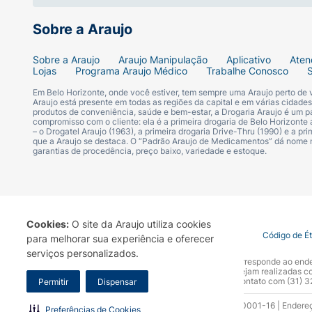
Sobre a Araujo
Sobre a Araujo
Araujo Manipulação
Aplicativo
Aten
Lojas
Programa Araujo Médico
Trabalhe Conosco
Em Belo Horizonte, onde você estiver, tem sempre uma Araujo perto de
Araujo está presente em todas as regiões da capital e em várias cidade
produtos de conveniência, saúde e bem-estar, a Drogaria Araujo é um pa
compromisso com o cliente: ela é a primeira drogaria de Belo Horizonte a
– o Drogatel Araujo (1963), a primeira drogaria Drive-Thru (1990) e a 
que a Araujo se destaca. O “Padrão Araujo de Medicamentos” dá nome
garantias de procedência, preço baixo, variedade e estoque.
Cookies:
O site da Araujo utiliza cookies
Termo de Uso
Portal da Privacidade
Covid-19
Código de É
para melhorar sua experiência e oferecer
serviços personalizados.
A Drogaria Araujo S/A informa que o seu site oficial corresponde ao e
marca. Para sua segurança recomendamos que não sejam realizadas com
Araujo S.A. Em caso de dúvidas, gentileza entrar em contato com (31)
Permitir
Dispensar
Razão Social: Drogaria Araujo S.A | CNPJ: 17.256.512.0001-16 | Endere
Preferências de Cookies