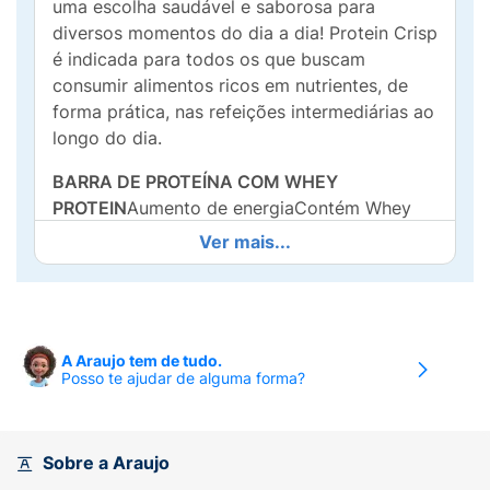
uma escolha saudável e saborosa para
diversos momentos do dia a dia! Protein Crisp
é indicada para todos os que buscam
consumir alimentos ricos em nutrientes, de
forma prática, nas refeições intermediárias ao
longo do dia.
BARRA DE PROTEÍNA COM WHEY
PROTEIN
Aumento de energiaContém Whey
ProteinContém Vitaminas e MineraisSabores
Ver mais...
IrresistíveisContém Fibras28% ProteínaBaixo
Sódio
Precauções:
Crianças, gestantes, idosos e
portadores de enfermidades: consultar um
A Araujo tem de tudo.
Posso te ajudar de alguma forma?
médico antes de consumir o produto.
Sobre a Araujo