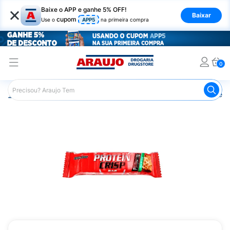
×
Baixe o APP e ganhe 5% OFF!
Baixar
cupom
Use o
APP5
na primeira compra
0
Araujo
Nutrição Saudável
Barrinhas
Barra de Proteín