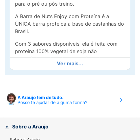
para o pré ou pós treino.
A Barra de Nuts Enjoy com Proteína é a
ÚNICA barra proteica a base de castanhas do
Brasil.
Com 3 sabores disponíveis, ela é feita com
proteína 100% vegetal de soja não
transgênica, adoçada com açúcar de coco e
Ver mais...
mel. Ela oferece 10g de proteínas e em média
4 de fibras, a opção perfeita para
proporcionar mais saciedade e disposição
para o seu corpo.
A Araujo tem de tudo.
– 35g por porção – Do tamanho perfeito para
Posso te ajudar de alguma forma?
matar a sua fome.
– 3 sabores disponíveis.
Sobre a Araujo
– Adoçada com açúcar de coco e mel.
Sobre a Araujo