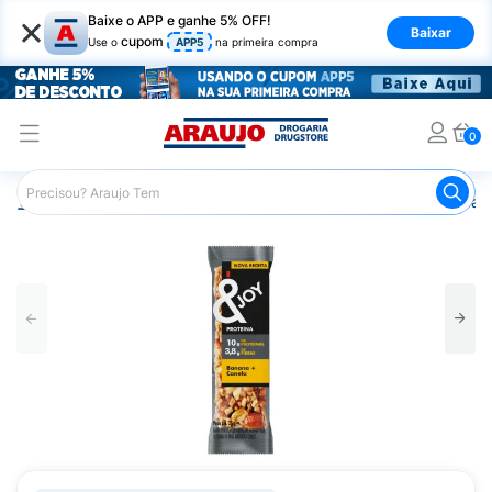
×
Baixe o APP e ganhe 5% OFF!
Baixar
cupom
Use o
APP5
na primeira compra
0
Araujo
Nutrição Saudável
Barrinhas
Barra de Cereal