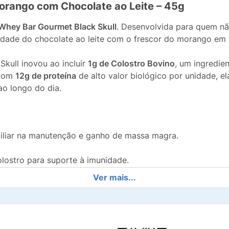
orango com Chocolate ao Leite – 45g
Whey Bar Gourmet Black Skull
. Desenvolvida para quem n
idade do chocolate ao leite com o frescor do morango em 
Skull inovou ao incluir
1g de Colostro Bovino
, um ingredie
 Com
12g de proteína
de alto valor biológico por unidade, el
ao longo do dia.
xiliar na manutenção e ganho de massa magra.
ostro para suporte à imunidade.
Ver mais...
e
, facilitando a digestão e atendendo intolerantes.
levar na mochila, bolsa ou deixar no carro.