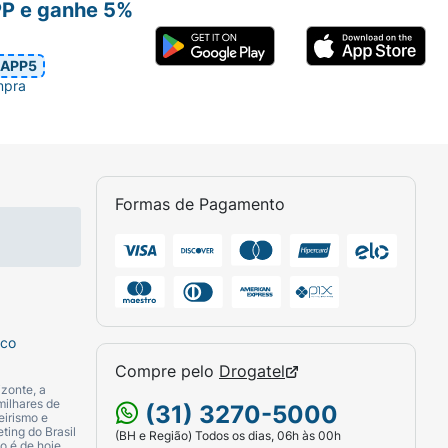
PP e ganhe 5%
APP5
mpra
Formas de Pagamento
sco
Compre pelo
Drogatel
zonte, a
milhares de
(31) 3270-5000
eirismo e
ting do Brasil
(BH e Região) Todos os dias, 06h às 00h
o é de hoje