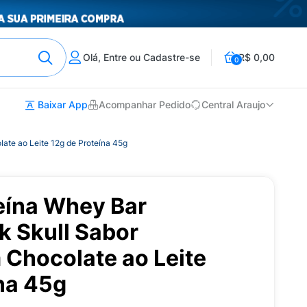
Olá, Entre ou Cadastre-se
R$ 0,00
0
Baixar App
Acompanhar Pedido
Central Araujo
ate ao Leite 12g de Proteína 45g
eína Whey Bar
k Skull Sabor
Chocolate ao Leite
na 45g