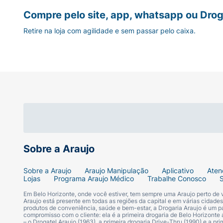
Compre pelo site, app, whatsapp ou Drog
Retire na loja com agilidade e sem passar pelo caixa.
Sobre a Araujo
Sobre a Araujo
Araujo Manipulação
Aplicativo
Aten
Lojas
Programa Araujo Médico
Trabalhe Conosco
Em Belo Horizonte, onde você estiver, tem sempre uma Araujo perto de
Araujo está presente em todas as regiões da capital e em várias cidade
produtos de conveniência, saúde e bem-estar, a Drogaria Araujo é um pa
compromisso com o cliente: ela é a primeira drogaria de Belo Horizonte a
– o Drogatel Araujo (1963), a primeira drogaria Drive-Thru (1990) e a 