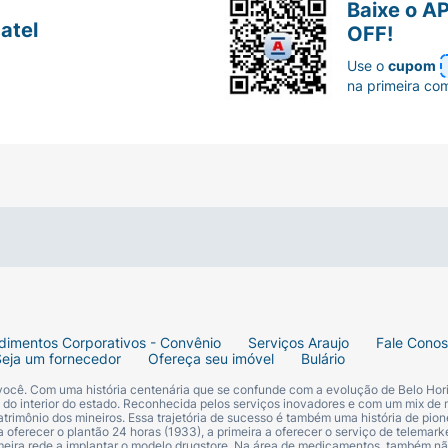
Baixe o A
atel
OFF!
Use o
cupom
na primeira co
dimentos Corporativos - Convênio
Serviços Araujo
Fale Cono
Seja um fornecedor
Ofereça seu imóvel
Bulário
 você. Com uma história centenária que se confunde com a evolução de Belo Hori
s do interior do estado. Reconhecida pelos serviços inovadores e com um mix de 
trimônio dos mineiros. Essa trajetória de sucesso é também uma história de pion
 oferecer o plantão 24 horas (1933), a primeira a oferecer o serviço de telemarke
primeira rede a implantar o modelo drugstore. Na área de medicamentos, também nã