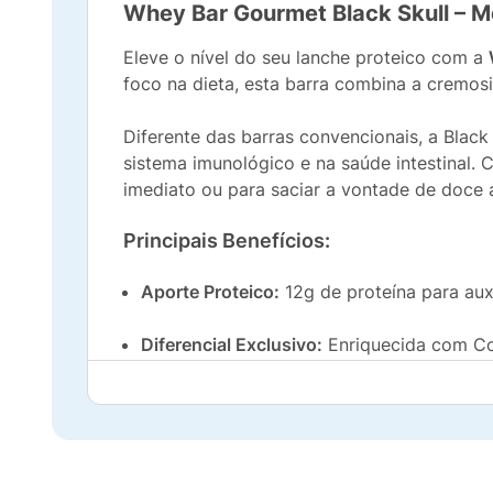
Whey Bar Gourmet Black Skull – M
Eleve o nível do seu lanche proteico com a
foco na dieta, esta barra combina a cremos
Diferente das barras convencionais, a Black 
sistema imunológico e na saúde intestinal.
imediato ou para saciar a vontade de doce 
Principais Benefícios:
Aporte Proteico:
12g de proteína para au
Diferencial Exclusivo:
Enriquecida com Col
Restrição Alimentar:
Fórmula
Zero Lactos
Praticidade:
Embalagem de 45g, ideal para 