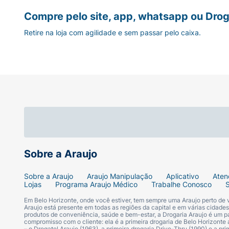
Compre pelo site, app, whatsapp ou Drog
Retire na loja com agilidade e sem passar pelo caixa.
Sobre a Araujo
Sobre a Araujo
Araujo Manipulação
Aplicativo
Aten
Lojas
Programa Araujo Médico
Trabalhe Conosco
Em Belo Horizonte, onde você estiver, tem sempre uma Araujo perto de
Araujo está presente em todas as regiões da capital e em várias cidade
produtos de conveniência, saúde e bem-estar, a Drogaria Araujo é um pa
compromisso com o cliente: ela é a primeira drogaria de Belo Horizonte a
– o Drogatel Araujo (1963), a primeira drogaria Drive-Thru (1990) e a 