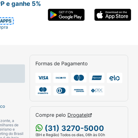
PP e ganhe 5%
APP5
mpra
Formas de Pagamento
sco
Compre pelo
Drogatel
zonte, a
milhares de
(31) 3270-5000
eirismo e
ting do Brasil
(BH e Região) Todos os dias, 06h às 00h
o é de hoje