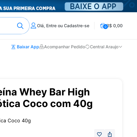
Olá, Entre ou Cadastre-se
R$ 0,00
0
Baixar App
Acompanhar Pedido
Central Araujo
eína Whey Bar High
iótica Coco com 40g
ica Coco 40g