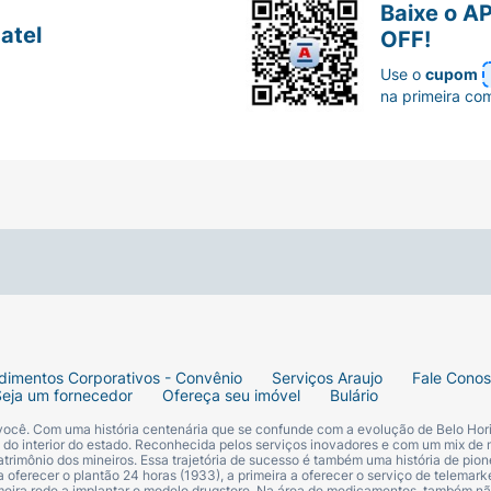
Baixe o A
atel
OFF!
Use o
cupom
na primeira co
dimentos Corporativos - Convênio
Serviços Araujo
Fale Cono
Seja um fornecedor
Ofereça seu imóvel
Bulário
 você. Com uma história centenária que se confunde com a evolução de Belo Hori
s do interior do estado. Reconhecida pelos serviços inovadores e com um mix de 
trimônio dos mineiros. Essa trajetória de sucesso é também uma história de pion
 oferecer o plantão 24 horas (1933), a primeira a oferecer o serviço de telemarke
primeira rede a implantar o modelo drugstore. Na área de medicamentos, também nã