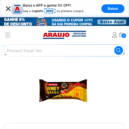
×
Baixe o APP e ganhe 5% OFF!
Baixar
cupom
Use o
APP5
na primeira compra
0
Araujo
Nutrição Saudável
Barrinhas
Barra de Proteín