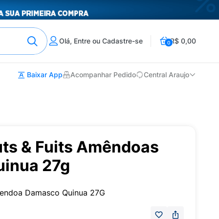
Olá, Entre ou Cadastre-se
R$ 0,00
0
Baixar App
Acompanhar Pedido
Central Araujo
uts & Fuits Amêndoas
uinua 27g
mendoa Damasco Quinua 27G