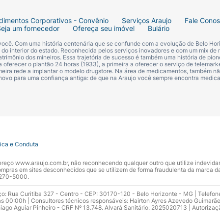
dimentos Corporativos - Convênio
Serviços Araujo
Fale Cono
Seja um fornecedor
Ofereça seu imóvel
Bulário
 você. Com uma história centenária que se confunde com a evolução de Belo Hori
s do interior do estado. Reconhecida pelos serviços inovadores e com um mix de 
trimônio dos mineiros. Essa trajetória de sucesso é também uma história de pion
 oferecer o plantão 24 horas (1933), a primeira a oferecer o serviço de telemarke
primeira rede a implantar o modelo drugstore. Na área de medicamentos, também nã
 novo para uma confiança antiga: de que na Araujo você sempre encontra medi
tica e Conduta
ndereço www.araujo.com.br, não reconhecendo qualquer outro que utilize indevid
pras em sites desconhecidos que se utilizem de forma fraudulenta da marca d
 3270-5000.
ço: Rua Curitiba 327 - Centro - CEP: 30170-120 - Belo Horizonte - MG | Telefon
s 00:00h | Consultores técnicos responsáveis: Hairton Ayres Azevedo Guimarã
hiago Aguiar Pinheiro - CRF Nº 13.748. Alvará Sanitário: 2025020713 | Autorizaç