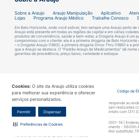
Sobre a Araujo
Araujo Manipulação
Aplicativo
Aten
Lojas
Programa Araujo Médico
Trabalhe Conosco
Em Belo Horizonte, onde você estiver, tem sempre uma Araujo perto de
Araujo está presente em todas as regiões da capital e em várias cidade
produtos de conveniência, saúde e bem-estar, a Drogaria Araujo é um pa
compromisso com o cliente: ela é a primeira drogaria de Belo Horizonte a
– o Drogatel Araujo (1963), a primeira drogaria Drive-Thru (1990) e a 
que a Araujo se destaca. O “Padrão Araujo de Medicamentos” dá nome
garantias de procedência, preço baixo, variedade e estoque.
Cookies:
O site da Araujo utiliza cookies
Termo de Uso
Portal da Privacidade
Covid-19
Código de É
para melhorar sua experiência e oferecer
serviços personalizados.
A Drogaria Araujo S/A informa que o seu site oficial corresponde ao e
marca. Para sua segurança recomendamos que não sejam realizadas com
Araujo S.A. Em caso de dúvidas, gentileza entrar em contato com (31)
Permitir
Dispensar
Razão Social: Drogaria Araujo S.A | CNPJ: 17.256.512.0001-16 | Endere
Preferências de Cookies
0300.313.1010 e (31) 3270-5000 Horário de funcionamento - 06:00h à
10.965 | Yasmin Silva Alvarenga – CRF 52.584 - Consultor substituto: T
Funcionamento da Empresa (AFE): 7.16355-1