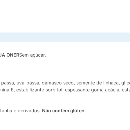
UA ONER
Sem açúcar.
ssa, uva-passa, damasco seco, semente de linhaça, gliceri
amina E, estabilizante sorbitol, espessante goma acácia, est
anha e derivados.
Não contém glúten.