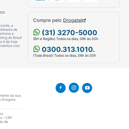
sco
Compre pelo
Drogatel
zonte, a
milhares de
(31) 3270-5000
eirismo e
ting do Brasil
(BH e Região) Todos os dias, 06h às 00h
o é de hoje
camentos com
0300.313.1010.
(Todo Brasil) Todos os dias, 06h às 00h
amente da sua
a Drogaria
es:
es – CRF
ão de