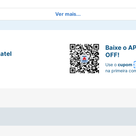
Ver mais...
Baixe o A
atel
OFF!
Use o
cupom
na primeira co