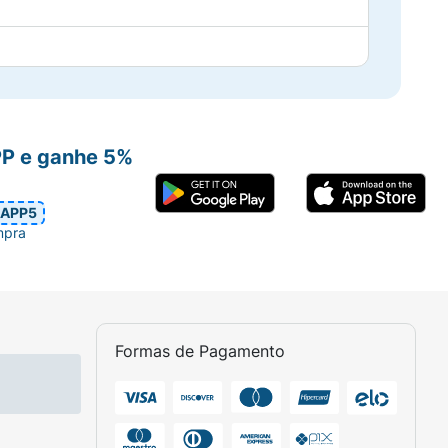
PP e ganhe 5%
APP5
mpra
Formas de Pagamento