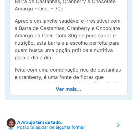
Barra de Castanhas, Cranberry e Chocolate
Amargo - Oner - 30g
Aprecie um lanche saudável e irresistível com
a Barra de Castanhas, Cranberry e Chocolate
Amargo da Oner. Com 30g de puro sabor e
nutrição, esta barra é a escolha perfeita para
quem busca uma opção prática e nutritiva
para o dia a dia.
Feita com uma combinação rica de castanhas
e cranberry, é uma fonte de fibras que
promove a saciedade e ajuda na digestão. O
Ver mais...
toque de chocolate amargo adiciona uma
experiência de sabor intensa, sem abrir mão
da saúde.
Além de ser isenta de glúten, açúcar
A Araujo tem de tudo.
adicionado e lactose, a barra também inclui
Posso te ajudar de alguma forma?
colágeno, contribuindo para a saúde da pele