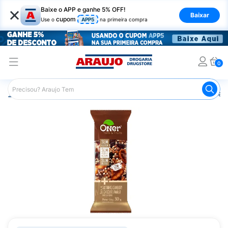
×
Baixe o APP e ganhe 5% OFF!
Baixar
cupom
Use o
APP5
na primeira compra
0
Araujo
Nutrição Saudável
Barrinhas
Barra de Cereal