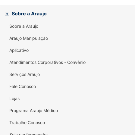
e das articulações. Ideal para ser consumida a
qualquer hora, seja como um lanche entre as
Sobre a Araujo
refeições ou um reforço energético antes da
prática de atividades físicas.
Sobre a Araujo
Experimente a barra da Oner e eleve seu dia
Araujo Manipulação
com um snack que une sabor e benefícios
Aplicativo
nutritivos!
Atendimentos Corporativos - Convênio
Serviços Araujo
Fale Conosco
Lojas
Programa Araujo Médico
Trabalhe Conosco
Seja um fornecedor