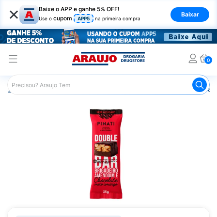
×
Baixe o APP e ganhe 5% OFF!
Baixar
cupom
Use o
APP5
na primeira compra
0
Araujo
Nutrição Saudável
Barrinhas
Barra de Cereal