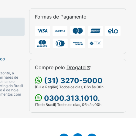
Formas de Pagamento
sco
Compre pelo
Drogatel
zonte, a
milhares de
(31) 3270-5000
eirismo e
ting do Brasil
(BH e Região) Todos os dias, 06h às 00h
o é de hoje
camentos com
0300.313.1010.
(Todo Brasil) Todos os dias, 06h às 00h