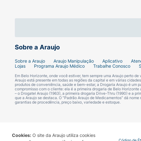
Sobre a Araujo
Sobre a Araujo
Araujo Manipulação
Aplicativo
Aten
Lojas
Programa Araujo Médico
Trabalhe Conosco
Em Belo Horizonte, onde você estiver, tem sempre uma Araujo perto de
Araujo está presente em todas as regiões da capital e em várias cidade
produtos de conveniência, saúde e bem-estar, a Drogaria Araujo é um pa
compromisso com o cliente: ela é a primeira drogaria de Belo Horizonte a
– o Drogatel Araujo (1963), a primeira drogaria Drive-Thru (1990) e a 
que a Araujo se destaca. O “Padrão Araujo de Medicamentos” dá nome
garantias de procedência, preço baixo, variedade e estoque.
Cookies:
O site da Araujo utiliza cookies
Termo de Uso
Portal da Privacidade
Covid-19
Código de É