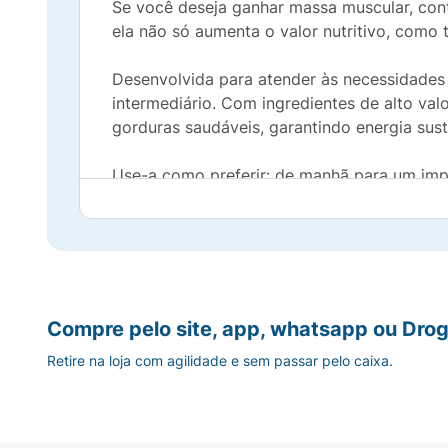
Se você deseja ganhar massa muscular, contr
ela não só aumenta o valor nutritivo, com
Desenvolvida para atender às necessidades 
intermediário. Com ingredientes de alto val
gorduras saudáveis, garantindo energia sust
Use-a como preferir: de manhã para um impuls
na recuperação muscular ou até mesmo na ce
Não comprometa seu objetivo nutricional c
cuida de sua saúde. Experimente e descubra 
Compre pelo site, app, whatsapp ou Drog
Retire na loja com agilidade e sem passar pelo caixa.