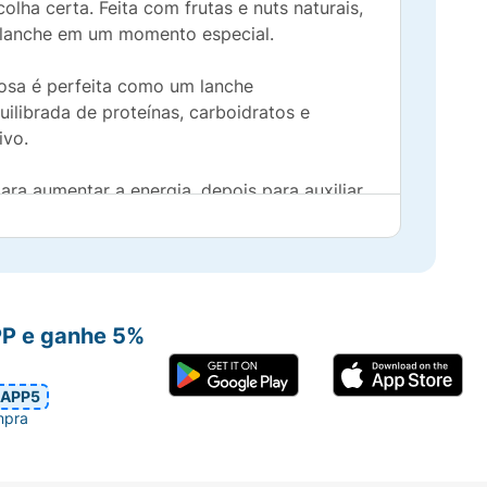
lha certa. Feita com frutas e nuts naturais,
u lanche em um momento especial.
iosa é perfeita como um lanche
ilibrada de proteínas, carboidratos e
ivo.
ara aumentar a energia, depois para auxiliar
deal que faz você se sentir bem enquanto
oteína!
PP e ganhe 5%
APP5
mpra