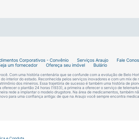
dimentos Corporativos - Convênio
Serviços Araujo
Fale Cono
Seja um fornecedor
Ofereça seu imóvel
Bulário
 você. Com uma história centenária que se confunde com a evolução de Belo Hori
s do interior do estado. Reconhecida pelos serviços inovadores e com um mix de 
trimônio dos mineiros. Essa trajetória de sucesso é também uma história de pion
 oferecer o plantão 24 horas (1933), a primeira a oferecer o serviço de telemarke
primeira rede a implantar o modelo drugstore. Na área de medicamentos, também nã
 novo para uma confiança antiga: de que na Araujo você sempre encontra medi
tica e Conduta