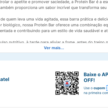
olar o apetite e promover saciedade, a Protein Bar é a esco
o também proporciona um sabor incrível que transforma se
de quem leva uma vida agitada, essa barra prática e delic
or biológico, nossa Protein Bar oferece uma combinação equ
entada e contribuindo para um estilo de vida saudável e at
o nutritivo, à tarde para aliviar a fome, antes do treino p
Ver mais...
ia, garantindo saciedade antes de dormir.
om opções sem sabor. A Protein Bar Premium é a solução i
como é fácil e delicioso alcançar suas metas diárias de pr
Baixe o A
atel
OFF!
Use o
cupom
na primeira co