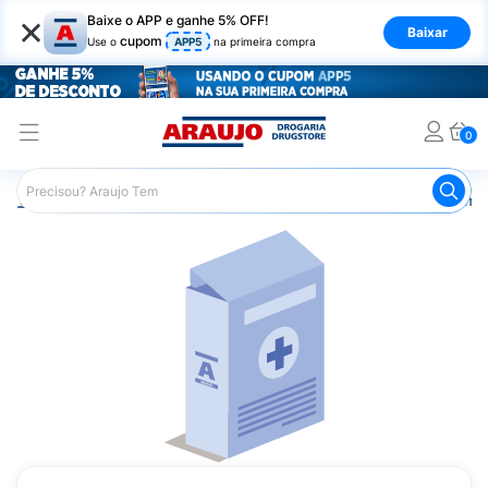
×
Baixe o APP e ganhe 5% OFF!
Baixar
cupom
Use o
APP5
na primeira compra
0
Araujo
Medicamentos
Remédios Cardiológicos
Reméd