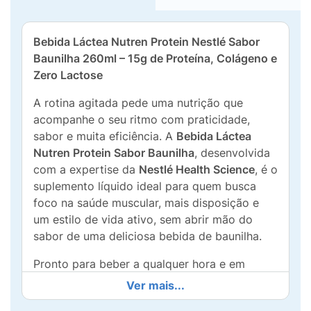
Bebida Láctea Nutren Protein Nestlé Sabor
Baunilha 260ml – 15g de Proteína, Colágeno e
Zero Lactose
A rotina agitada pede uma nutrição que
acompanhe o seu ritmo com praticidade,
sabor e muita eficiência. A
Bebida Láctea
Nutren Protein Sabor Baunilha
, desenvolvida
com a expertise da
Nestlé Health Science
, é o
suplemento líquido ideal para quem busca
foco na saúde muscular, mais disposição e
um estilo de vida ativo, sem abrir mão do
sabor de uma deliciosa bebida de baunilha.
Pronto para beber a qualquer hora e em
qualquer lugar, este suplemento entrega
Ver mais...
impressionantes
15g de proteínas de alto