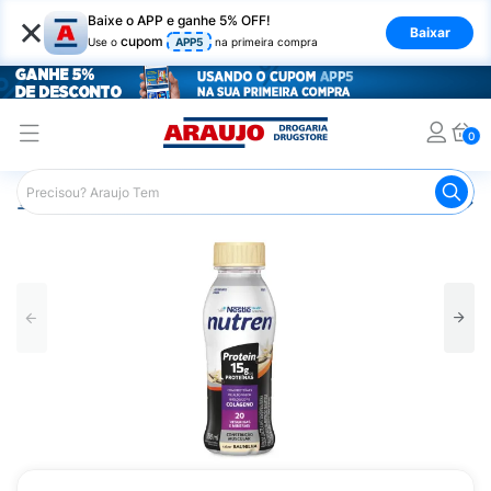
×
Baixe o APP e ganhe 5% OFF!
Baixar
cupom
Use o
APP5
na primeira compra
0
Araujo
Nutrição Saudável
Suplementos Alimentares