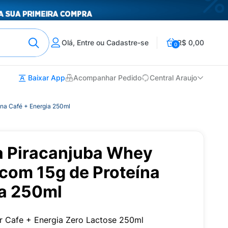
Olá, Entre ou Cadastre-se
R$ 0,00
0
Baixar App
Acompanhar Pedido
Central Araujo
na Café + Energia 250ml
a Piracanjuba Whey
 com 15g de Proteína
ia 250ml
r Cafe + Energia Zero Lactose 250ml