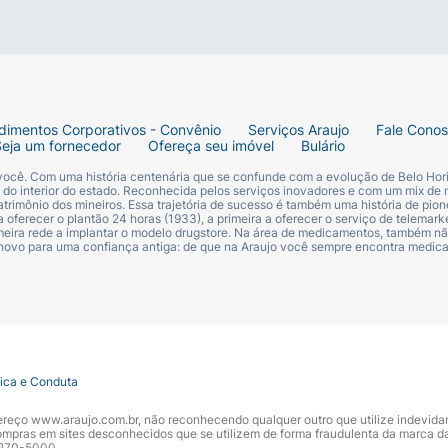
dimentos Corporativos - Convênio
Serviços Araujo
Fale Cono
Seja um fornecedor
Ofereça seu imóvel
Bulário
 você. Com uma história centenária que se confunde com a evolução de Belo Hori
s do interior do estado. Reconhecida pelos serviços inovadores e com um mix de 
trimônio dos mineiros. Essa trajetória de sucesso é também uma história de pion
 oferecer o plantão 24 horas (1933), a primeira a oferecer o serviço de telemarke
primeira rede a implantar o modelo drugstore. Na área de medicamentos, também nã
 novo para uma confiança antiga: de que na Araujo você sempre encontra medi
tica e Conduta
ndereço www.araujo.com.br, não reconhecendo qualquer outro que utilize indevid
pras em sites desconhecidos que se utilizem de forma fraudulenta da marca d
 3270-5000.