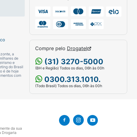
sco
Compre pelo
Drogatel
zonte, a
milhares de
(31) 3270-5000
eirismo e
ting do Brasil
(BH e Região) Todos os dias, 06h às 00h
o é de hoje
camentos com
0300.313.1010.
(Todo Brasil) Todos os dias, 06h às 00h
amente da sua
a Drogaria