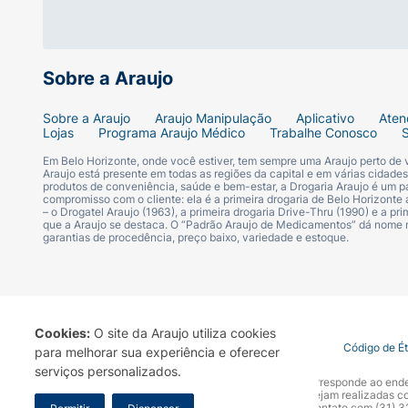
Sobre a Araujo
Sobre a Araujo
Araujo Manipulação
Aplicativo
Aten
Lojas
Programa Araujo Médico
Trabalhe Conosco
Em Belo Horizonte, onde você estiver, tem sempre uma Araujo perto de
Araujo está presente em todas as regiões da capital e em várias cidade
produtos de conveniência, saúde e bem-estar, a Drogaria Araujo é um pa
compromisso com o cliente: ela é a primeira drogaria de Belo Horizonte a
– o Drogatel Araujo (1963), a primeira drogaria Drive-Thru (1990) e a 
que a Araujo se destaca. O “Padrão Araujo de Medicamentos” dá nome
garantias de procedência, preço baixo, variedade e estoque.
Cookies:
O site da Araujo utiliza cookies
Termo de Uso
Portal da Privacidade
Covid-19
Código de É
para melhorar sua experiência e oferecer
serviços personalizados.
A Drogaria Araujo S/A informa que o seu site oficial corresponde ao e
marca. Para sua segurança recomendamos que não sejam realizadas com
Araujo S.A. Em caso de dúvidas, gentileza entrar em contato com (31)