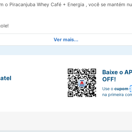
Com o Piracanjuba Whey Café + Energia , você se mantém n
ole!
Ver mais...
Baixe o A
atel
OFF!
Use o
cupom
na primeira co