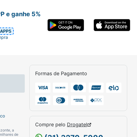
PP e ganhe 5%
APP5
mpra
Formas de Pagamento
sco
Compre pelo
Drogatel
zonte, a
milhares de