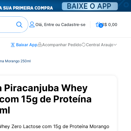
Olá, Entre ou Cadastre-se
R$ 0,00
0
Baixar App
Acompanhar Pedido
Central Araujo
eína Morango 250ml
a Piracanjuba Whey
 com 15g de Proteína
ml
 Whey Zero Lactose com 15g de Proteína Morango