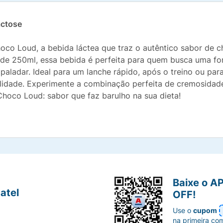
actose
co Loud, a bebida láctea que traz o autêntico sabor de ch
 250ml, essa bebida é perfeita para quem busca uma for
paladar. Ideal para um lanche rápido, após o treino ou par
idade. Experimente a combinação perfeita de cremosidade
oco Loud: sabor que faz barulho na sua dieta!
Baixe o A
atel
OFF!
Use o
cupom
na primeira co