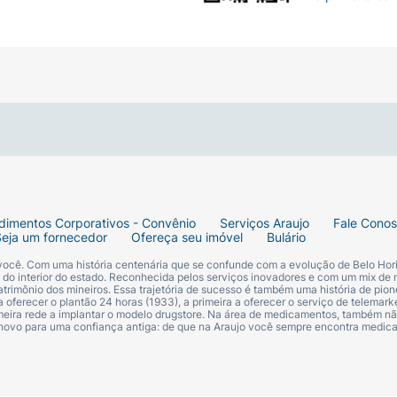
dimentos Corporativos - Convênio
Serviços Araujo
Fale Cono
Seja um fornecedor
Ofereça seu imóvel
Bulário
 você. Com uma história centenária que se confunde com a evolução de Belo Hori
s do interior do estado. Reconhecida pelos serviços inovadores e com um mix de 
trimônio dos mineiros. Essa trajetória de sucesso é também uma história de pion
 oferecer o plantão 24 horas (1933), a primeira a oferecer o serviço de telemarke
primeira rede a implantar o modelo drugstore. Na área de medicamentos, também nã
 novo para uma confiança antiga: de que na Araujo você sempre encontra medi