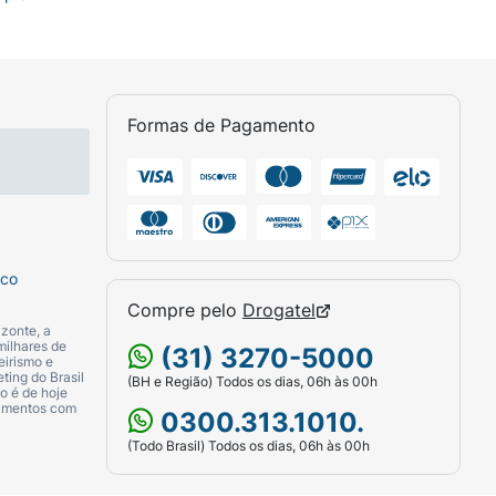
Formas de Pagamento
sco
Compre pelo
Drogatel
zonte, a
milhares de
(31) 3270-5000
eirismo e
ting do Brasil
(BH e Região) Todos os dias, 06h às 00h
o é de hoje
camentos com
0300.313.1010.
(Todo Brasil) Todos os dias, 06h às 00h