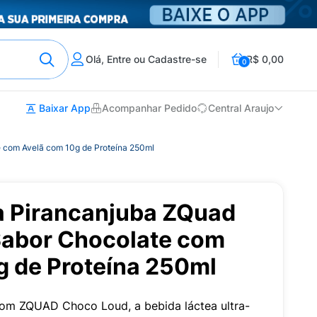
Olá, Entre ou Cadastre-se
R$ 0,00
0
Baixar App
Acompanhar Pedido
Central Araujo
 com Avelã com 10g de Proteína 250ml
a Pirancanjuba ZQuad
abor Chocolate com
g de Proteína 250ml
com ZQUAD Choco Loud, a bebida láctea ultra-