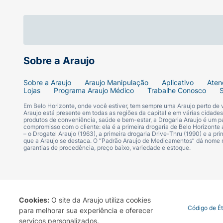
Sobre a Araujo
Sobre a Araujo
Araujo Manipulação
Aplicativo
Aten
Lojas
Programa Araujo Médico
Trabalhe Conosco
Em Belo Horizonte, onde você estiver, tem sempre uma Araujo perto de
Araujo está presente em todas as regiões da capital e em várias cidade
produtos de conveniência, saúde e bem-estar, a Drogaria Araujo é um pa
compromisso com o cliente: ela é a primeira drogaria de Belo Horizonte a
– o Drogatel Araujo (1963), a primeira drogaria Drive-Thru (1990) e a 
que a Araujo se destaca. O “Padrão Araujo de Medicamentos” dá nome
garantias de procedência, preço baixo, variedade e estoque.
Cookies:
O site da Araujo utiliza cookies
Termo de Uso
Portal da Privacidade
Covid-19
Código de É
para melhorar sua experiência e oferecer
serviços personalizados.