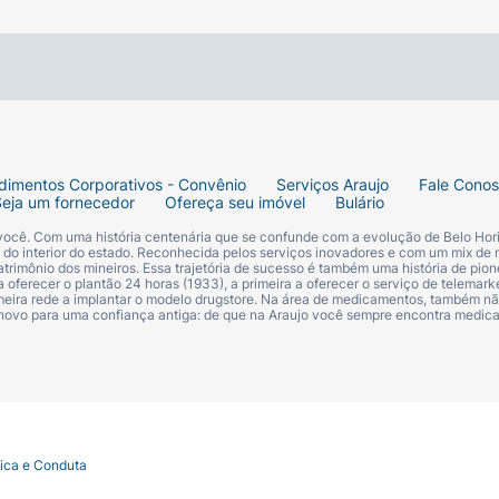
dimentos Corporativos - Convênio
Serviços Araujo
Fale Cono
Seja um fornecedor
Ofereça seu imóvel
Bulário
 você. Com uma história centenária que se confunde com a evolução de Belo Hori
s do interior do estado. Reconhecida pelos serviços inovadores e com um mix de 
trimônio dos mineiros. Essa trajetória de sucesso é também uma história de pion
 oferecer o plantão 24 horas (1933), a primeira a oferecer o serviço de telemarke
primeira rede a implantar o modelo drugstore. Na área de medicamentos, também nã
 novo para uma confiança antiga: de que na Araujo você sempre encontra medi
tica e Conduta