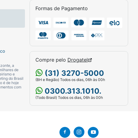
Formas de Pagamento
sco
Compre pelo
Drogatel
zonte, a
milhares de
(31) 3270-5000
eirismo e
ting do Brasil
(BH e Região) Todos os dias, 06h às 00h
o é de hoje
camentos com
0300.313.1010.
(Todo Brasil) Todos os dias, 06h às 00h