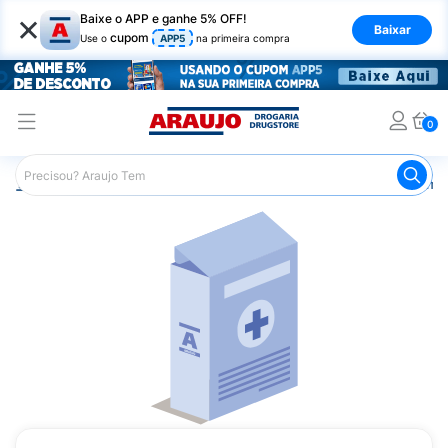
×
Baixe o APP e ganhe 5% OFF!
Baixar
cupom
Use o
APP5
na primeira compra
0
Araujo
Medicamentos
Remédios Cardiológicos
Reméd