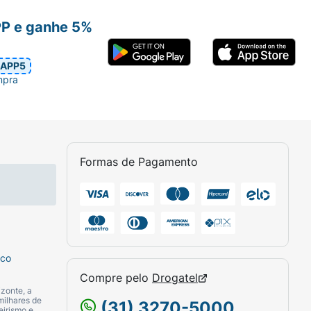
PP e ganhe 5%
APP5
mpra
Formas de Pagamento
sco
Compre pelo
Drogatel
zonte, a
milhares de
(31) 3270-5000
eirismo e