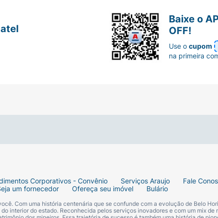
Baixe o A
atel
OFF!
Use o
cupom
na primeira co
dimentos Corporativos - Convênio
Serviços Araujo
Fale Cono
Seja um fornecedor
Ofereça seu imóvel
Bulário
 você. Com uma história centenária que se confunde com a evolução de Belo Hori
s do interior do estado. Reconhecida pelos serviços inovadores e com um mix de 
trimônio dos mineiros. Essa trajetória de sucesso é também uma história de pion