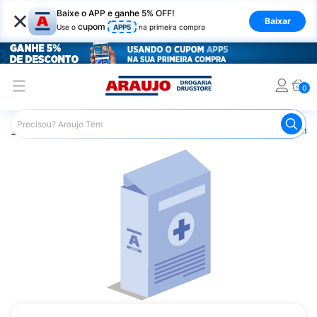
×
Baixe o APP e ganhe 5% OFF!
Baixar
cupom
Use o
APP5
na primeira compra
0
Araujo
Medicamentos
Remédios Cardiológicos
Reméd