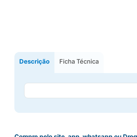
Descrição
Ficha Técnica
Compre pelo site, app, whatsapp ou Drog