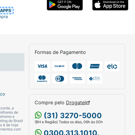
APP5
mpra
Formas de Pagamento
sco
Compre pelo
Drogatel
zonte, a
milhares de
(31) 3270-5000
eirismo e
ting do Brasil
(BH e Região) Todos os dias, 06h às 00h
o é de hoje
camentos com
0300.313.1010.