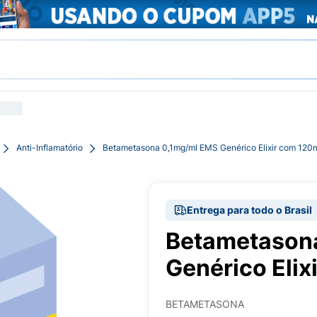
Anti-Inflamatório
Betametasona 0,1mg/ml EMS Genérico Elixir com 120
Entrega para todo o Brasil
Betametason
Genérico Elix
BETAMETASONA