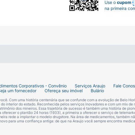
Use o
cupom
na primeira co
dimentos Corporativos - Convênio
Serviços Araujo
Fale Cono
Seja um fornecedor
Ofereça seu imóvel
Bulário
 você. Com uma história centenária que se confunde com a evolução de Belo Hori
s do interior do estado. Reconhecida pelos serviços inovadores e com um mix de 
trimônio dos mineiros. Essa trajetória de sucesso é também uma história de pion
 oferecer o plantão 24 horas (1933), a primeira a oferecer o serviço de telemarke
primeira rede a implantar o modelo drugstore. Na área de medicamentos, também nã
 novo para uma confiança antiga: de que na Araujo você sempre encontra medi