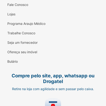
como síndrome nefrítica e nefrótica.
Fale Conosco
Composição do BetaTrinta Injetável
Lojas
O princípio ativo do BetaTrinta é uma
Programa Araujo Médico
combinação de ésteres de betametasona, que
juntos promovem um efeito anti-inflamatório,
Trabalhe Conosco
antialérgico e antirreumático. Cada mL da
Seja um fornecedor
suspensão contém:
Ofereça seu imóvel
Dipropionato de betametasona:
6,43 mg
(equivalente a 5,0 mg de betametasona
Bulário
base)
Fosfato dissódico de betametasona:
2,63
Compre pelo site, app, whatsapp ou
mg (equivalente a 2,0 mg de betametasona
Drogatel
base)
Retire na loja com agilidade e sem passar pelo caixa.
Este medicamento é formulado como uma
suspensão injetável.