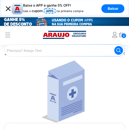
×
Baixe o APP e ganhe 5% OFF!
Baixar
cupom
Use o
APP5
na primeira compra
0
Araujo
Medicamentos
Remédios para Alergias e Infecçõ