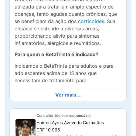
utilizada para tratar um amplo espectro de
doenças, tanto agudas quanto crônicas, que
se beneficiam da ação dos
corticoides
. Sua
eficácia se estende a diversas áreas,
proporcionando alívio para sintomas
inflamatórios, alérgicos e reumáticos.
Para quem o BetaTrinta é indicado?
Indicamos o BetaTrinta para adultos e para
adolescentes acima de 15 anos que
necessitam de tratamento para:
Alterações osteomusculares e de tecidos
Ver mais...
moles:
Como artrite reumatoide,
osteoartrite, bursite, espondilite
anquilosante, dor nas costas, torcicolo e
Consultor técnico responsável:
fascite.
Hairton Ayres Azevedo Guimarães
CRF 10.965
Condições alérgicas:
Incluindo asma, rinite