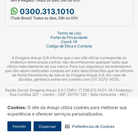
(BH e Região) Todos os dias, 06h às 00h
Quais são os benefícios do BetaTrinta
Injetável?
0300.313.1010
(Todo Brasil) Todos os dias, 06h às 00h
Ao usar BetaTrinta, você pode esperar:
Alívio eficaz da inflamação em condições
Termo de Uso
Portal da Privacidade
musculoesqueléticas e de tecidos moles.
Covid-19
Código de Ética e Conduta
Controle dos sintomas em reações
A Drogaria Araujo S/A informa que o seu site oficial corresponde ao
alérgicas, como asma e rinite.
endereço www.araujo.com.br, não reconhecendo qualquer outro que
utilize indevidamente da sua marca. Para sua segurança recomendamos
que não sejam realizadas compras em sites desconhecidos que se utilizem
Ação no combate a sintomas reumáticos
de forma fraudulenta da marca da Drogaria Araujo S.A. Em caso de
em quadros como artrites e espondilites.
dúvidas, gentileza entrar em contato com (31) 3270-5000.
Razão Social: Drogaria Araujo S.A | CNPJ: 17.256.512.0001-16 | Endereço:
Gerenciamento de condições inflamatórias
Rua Curitiba 327 - Centro - CEP: 30170-120 - Belo Horizonte - MG |
Telefones: 0300.313.1010 e (31) 3270-5000 Horário de funcionamento -
e alérgicas com uma formulação que
06:00h às 00:00h | Consultores técnicos responsáveis: Hairton Ayres
oferece ação rápida e duradoura.
Cookies:
O site da Araujo utiliza cookies para melhorar sua
Azevedo Guimarães – CRF 10.965 | Yasmin Silva Alvarenga – CRF 52.584 -
Consultor substituto: Thiago Aguiar Pinheiro - CRF Nº 13.748. Alvará
experiência e oferecer serviços personalizados.
Sanitário: 2025020713 | Autorização de Funcionamento da Empresa (AFE):
Como usar o BetaTrinta corretamente?
7.16355-1
Permitir
Dispensar
Preferências de Cookies
O BetaTrinta é administrado por profissionais