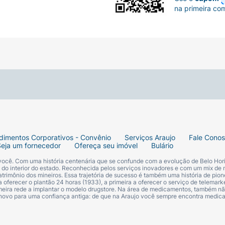
na primeira co
dimentos Corporativos - Convênio
Serviços Araujo
Fale Cono
Seja um fornecedor
Ofereça seu imóvel
Bulário
 você. Com uma história centenária que se confunde com a evolução de Belo Hori
s do interior do estado. Reconhecida pelos serviços inovadores e com um mix de 
trimônio dos mineiros. Essa trajetória de sucesso é também uma história de pion
 oferecer o plantão 24 horas (1933), a primeira a oferecer o serviço de telemarke
primeira rede a implantar o modelo drugstore. Na área de medicamentos, também nã
 novo para uma confiança antiga: de que na Araujo você sempre encontra medi