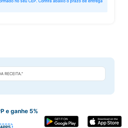
ormado no seu CEP. Confira abaixo o prazo de entrega
 RECEITA."
PP e ganhe 5%
APP5