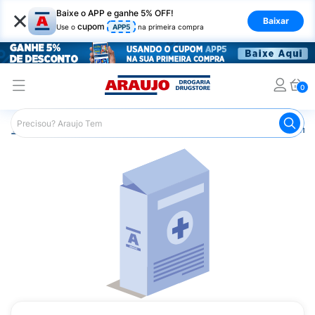
×
Baixe o APP e ganhe 5% OFF!
Baixar
cupom
Use o
APP5
na primeira compra
0
Araujo
Medicamentos
Remédios Cardiológicos
Reméd