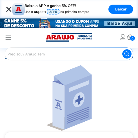
×
Baixe o APP e ganhe 5% OFF!
Baixar
cupom
Use o
APP5
na primeira compra
0
Araujo
Medicamentos
Remédios para Alergias e Infecçõ